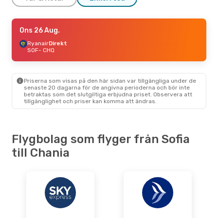
Fre 14 Aug.
Ons 26 Aug.
- Sön 16 Aug.
Aegean Airlines
Ryanair
Direkt
1 Mellanlandning
SOF
SOF
- CHQ
- CHQ
Aegean Airlines
1 Mellanlandning
CHQ
- SOF
Priserna som visas på den här sidan var tillgängliga under de
senaste 20 dagarna för de angivna perioderna och bör inte
betraktas som det slutgiltiga erbjudna priset. Observera att
tillgänglighet och priser kan komma att ändras.
Flygbolag som flyger från Sofia
till Chania