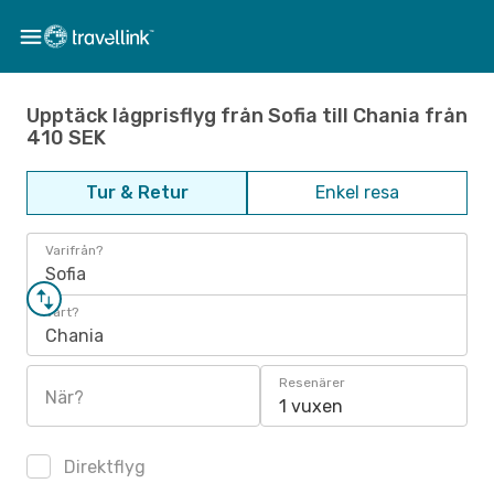
Upptäck lågprisflyg från Sofia till Chania från
410 SEK
Tur & Retur
Enkel resa
Varifrån?
Sofia
Vart?
Chania
Resenärer
När?
1 vuxen
Direktflyg