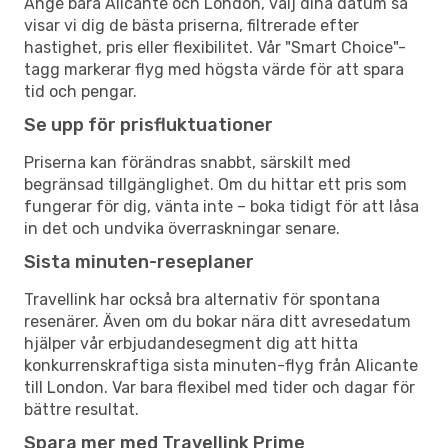
Ange bara Alicante och London, välj dina datum så
visar vi dig de bästa priserna, filtrerade efter
hastighet, pris eller flexibilitet. Vår "Smart Choice"-
tagg markerar flyg med högsta värde för att spara
tid och pengar.
Se upp för prisfluktuationer
Priserna kan förändras snabbt, särskilt med
begränsad tillgänglighet. Om du hittar ett pris som
fungerar för dig, vänta inte – boka tidigt för att låsa
in det och undvika överraskningar senare.
Sista minuten-reseplaner
Travellink har också bra alternativ för spontana
resenärer. Även om du bokar nära ditt avresedatum
hjälper vår erbjudandesegment dig att hitta
konkurrenskraftiga sista minuten-flyg från Alicante
till London. Var bara flexibel med tider och dagar för
bättre resultat.
Spara mer med Travellink Prime