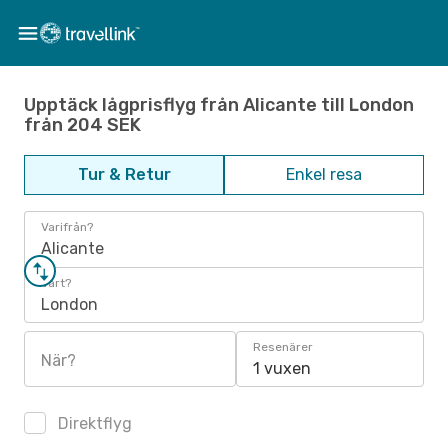
Upptäck lågprisflyg från Alicante till London
från 204 SEK
Tur & Retur
Enkel resa
Varifrån?
Alicante
Vart?
London
Resenärer
När?
1 vuxen
Direktflyg