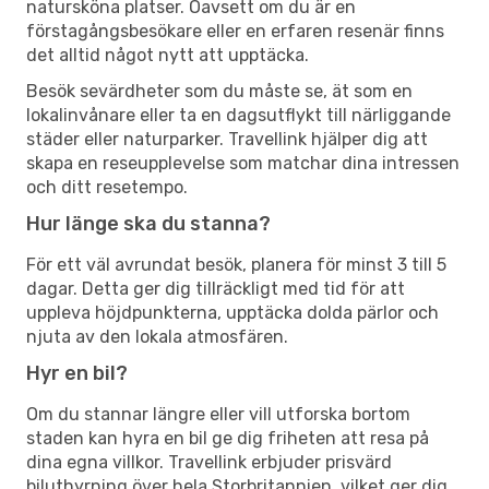
natursköna platser. Oavsett om du är en
förstagångsbesökare eller en erfaren resenär finns
det alltid något nytt att upptäcka.
Besök sevärdheter som du måste se, ät som en
lokalinvånare eller ta en dagsutflykt till närliggande
städer eller naturparker. Travellink hjälper dig att
skapa en reseupplevelse som matchar dina intressen
och ditt resetempo.
Hur länge ska du stanna?
För ett väl avrundat besök, planera för minst 3 till 5
dagar. Detta ger dig tillräckligt med tid för att
uppleva höjdpunkterna, upptäcka dolda pärlor och
njuta av den lokala atmosfären.
Hyr en bil?
Om du stannar längre eller vill utforska bortom
staden kan hyra en bil ge dig friheten att resa på
dina egna villkor. Travellink erbjuder prisvärd
biluthyrning över hela Storbritannien, vilket ger dig