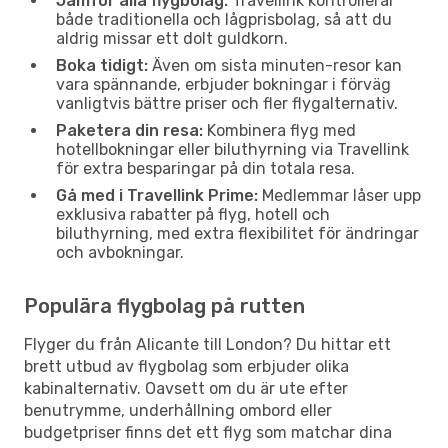
Jämför alla flygbolag:
Travellink kontrollerar
både traditionella och lågprisbolag, så att du
aldrig missar ett dolt guldkorn.
Boka tidigt:
Även om sista minuten-resor kan
vara spännande, erbjuder bokningar i förväg
vanligtvis bättre priser och fler flygalternativ.
Paketera din resa:
Kombinera flyg med
hotellbokningar eller biluthyrning via Travellink
för extra besparingar på din totala resa.
Gå med i Travellink Prime:
Medlemmar låser upp
exklusiva rabatter på flyg, hotell och
biluthyrning, med extra flexibilitet för ändringar
och avbokningar.
Populära flygbolag på rutten
Flyger du från Alicante till London? Du hittar ett
brett utbud av flygbolag som erbjuder olika
kabinalternativ. Oavsett om du är ute efter
benutrymme, underhållning ombord eller
budgetpriser finns det ett flyg som matchar dina