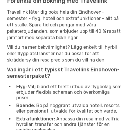
Förenkla din bokning med Travellink
Travellink låter dig boka hela din Eindhoven-
semester - flyg, hotell och extrafunktioner - allt på
ett ställe. Spara tid och pengar med våra
paketerbjudanden, som erbjuder upp till 40 % rabatt
jämfört med separata bokningar.
Vill du ha mer bekvämlighet? Lägg enkelt till hyrbil
eller flygplatstransfer när du bokar för att
skräddarsy din resa precis som du vill ha den.
Vad ingår i ett typiskt Travellink Eindhoven-
semesterpaket?
Flyg:
Välj bland ett brett utbud av flygbolag som
erbjuder flexibla scheman och överkomliga
priser.
Boende:
Bo på noggrant utvalda hotell, resorts
eller pensionat, utvalda för kvalitet och värde.
Extrafunktioner:
Anpassa din resa med valfria
hyrbilar, transfer och andra tjänster för en
smidig upplevelse.