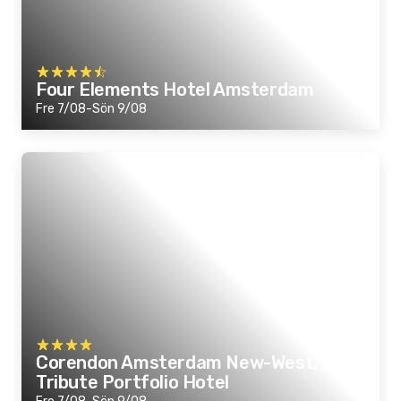
Four Elements Hotel Amsterdam
Fre 7/08-Sön 9/08
Corendon Amsterdam New-West, a
Tribute Portfolio Hotel