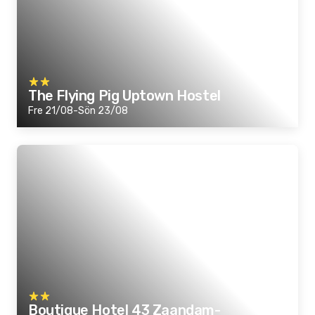
The Flying Pig Uptown Hostel
Fre 21/08-Sön 23/08
Boutique Hotel 43 Zaandam-