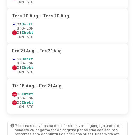
LON
- STO
Tors 20 Aug.
- Tors 20 Aug.
SK
Direkt
STO
- LON
D8
Direkt
LON
- STO
Fre 21 Aug.
- Fre 21 Aug.
SK
Direkt
STO
- LON
D8
Direkt
LON
- STO
Tis 18 Aug.
- Fre 21 Aug.
D8
Direkt
STO
- LON
D8
Direkt
LON
- STO
Priserna som visas på den här sidan var tillgängliga under de
senaste 20 dagarna för de angivna perioderna och bör inte
betraktas som det slutgiltiga erbjudna priset. Observera att