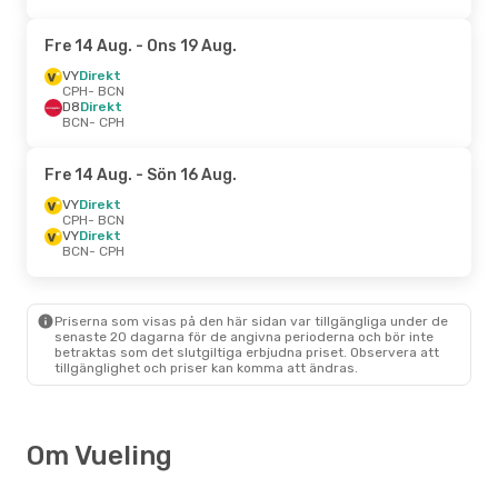
Fre 14 Aug.
- Ons 19 Aug.
VY
Direkt
CPH
- BCN
D8
Direkt
BCN
- CPH
Fre 14 Aug.
- Sön 16 Aug.
VY
Direkt
CPH
- BCN
VY
Direkt
BCN
- CPH
Priserna som visas på den här sidan var tillgängliga under de
senaste 20 dagarna för de angivna perioderna och bör inte
betraktas som det slutgiltiga erbjudna priset. Observera att
tillgänglighet och priser kan komma att ändras.
Om Vueling