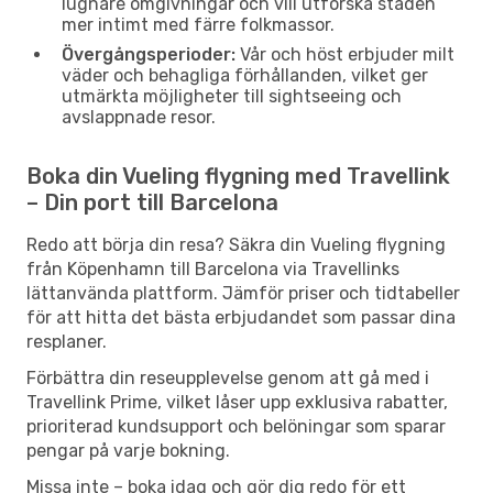
lugnare omgivningar och vill utforska staden
mer intimt med färre folkmassor.
Övergångsperioder:
Vår och höst erbjuder milt
väder och behagliga förhållanden, vilket ger
utmärkta möjligheter till sightseeing och
avslappnade resor.
Boka din Vueling flygning med Travellink
– Din port till Barcelona
Redo att börja din resa? Säkra din Vueling flygning
från Köpenhamn till Barcelona via Travellinks
lättanvända plattform. Jämför priser och tidtabeller
för att hitta det bästa erbjudandet som passar dina
resplaner.
Förbättra din reseupplevelse genom att gå med i
Travellink Prime, vilket låser upp exklusiva rabatter,
prioriterad kundsupport och belöningar som sparar
pengar på varje bokning.
Missa inte – boka idag och gör dig redo för ett