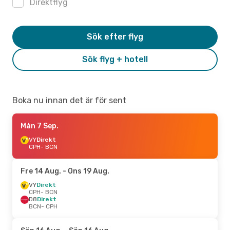
Direktflyg
Sök efter flyg
Sök flyg + hotell
Boka nu innan det är för sent
Mån 7 Sep.
VY
Direkt
CPH
- BCN
Fre 14 Aug.
- Ons 19 Aug.
VY
Direkt
CPH
- BCN
D8
Direkt
BCN
- CPH