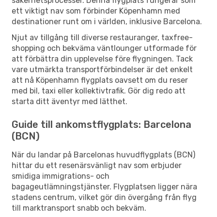
säkerhetsprocesser. Denna flygplats fungerar som
ett viktigt nav som förbinder Köpenhamn med
destinationer runt om i världen, inklusive Barcelona.
Njut av tillgång till diverse restauranger, taxfree-
shopping och bekväma väntlounger utformade för
att förbättra din upplevelse före flygningen. Tack
vare utmärkta transportförbindelser är det enkelt
att nå Köpenhamn flygplats oavsett om du reser
med bil, taxi eller kollektivtrafik. Gör dig redo att
starta ditt äventyr med lätthet.
Guide till ankomstflygplats: Barcelona
(BCN)
När du landar på Barcelonas huvudflygplats (BCN)
hittar du ett resenärsvänligt nav som erbjuder
smidiga immigrations- och
bagageutlämningstjänster. Flygplatsen ligger nära
stadens centrum, vilket gör din övergång från flyg
till marktransport snabb och bekväm.