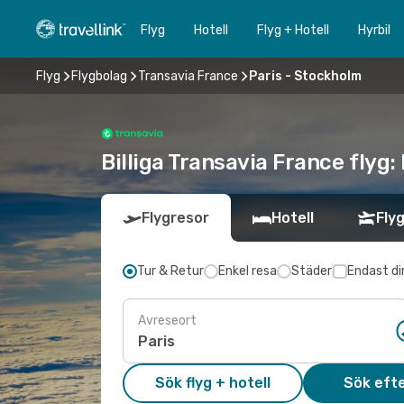
Flyg
Hotell
Flyg + Hotell
Hyrbil
Flyg
Flygbolag
Transavia France
Paris - Stockholm
Billiga Transavia France flyg:
Flygresor
Hotell
Flyg
Tur & Retur
Enkel resa
Städer
Endast di
Avreseort
Sök flyg + hotell
Sök efte