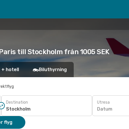
 Paris till Stockholm från 1005 SEK
 + hotell
Biluthyrning
rektflyg
Destination
Utresa
Datum
r flyg