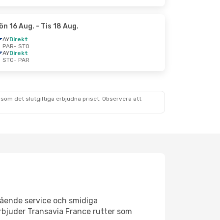
ön 16 Aug.
- Tis 18 Aug.
AY
Direkt
PAR
- STO
AY
Direkt
STO
- PAR
som det slutgiltiga erbjudna priset. Observera att
stående service och smidiga
erbjuder Transavia France rutter som