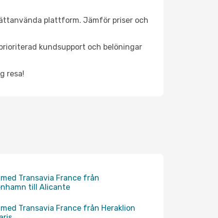
 lättanvända plattform. Jämför priser och
, prioriterad kundsupport och belöningar
g resa!
 med Transavia France från
nhamn till Alicante
 med Transavia France från Heraklion
Paris