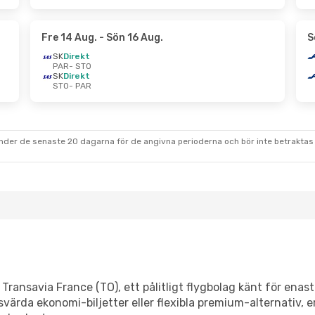
Fre 14 Aug.
- Sön 16 Aug.
S
SK
Direkt
PAR
- STO
SK
Direkt
STO
- PAR
under de senaste 20 dagarna för de angivna perioderna och bör inte betraktas 
Transavia France (TO), ett pålitligt flygbolag känt för ena
svärda ekonomi-biljetter eller flexibla premium-alternativ, 