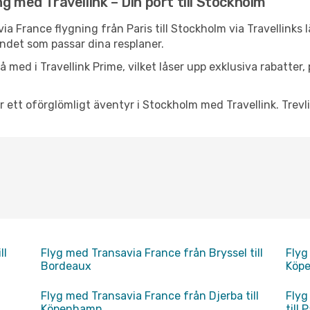
g med Travellink – Din port till Stockholm
via France flygning från Paris till Stockholm via Travellinks
andet som passar dina resplaner.
 med i Travellink Prime, vilket låser upp exklusiva rabatter
r ett oförglömligt äventyr i Stockholm med Travellink. Trevli
ll
Flyg med Transavia France från Bryssel till
Flyg
Bordeaux
Köpe
Flyg med Transavia France från Djerba till
Flyg
Köpenhamn
till 