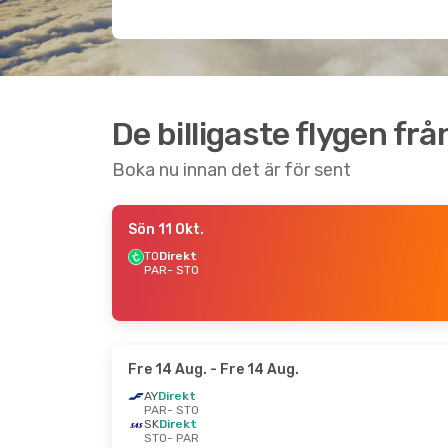
De billigaste flygen frå
Boka nu innan det är för sent
Sön 11 Okt.
TO
Direkt
PAR
- STO
Fre 14 Aug.
- Fre 14 Aug.
AY
Direkt
PAR
- STO
SK
Direkt
STO
- PAR