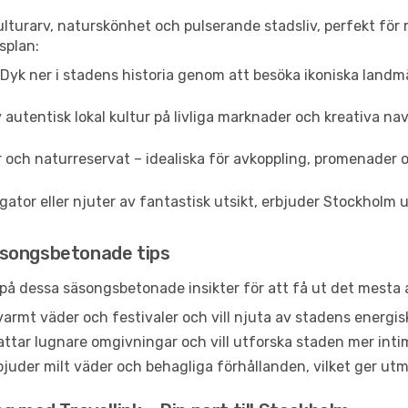
lturarv, naturskönhet och pulserande stadsliv, perfekt för r
esplan:
Dyk ner i stadens historia genom att besöka ikoniska lan
 autentisk lokal kultur på livliga marknader och kreativa n
 och naturreservat – idealiska för avkoppling, promenader o
tor eller njuter av fantastisk utsikt, erbjuder Stockholm upp
äsongsbetonade tips
 på dessa säsongsbetonade insikter för att få ut det mesta a
r varmt väder och festivaler och vill njuta av stadens ene
ttar lugnare omgivningar och vill utforska staden mer inti
juder milt väder och behagliga förhållanden, vilket ger utm