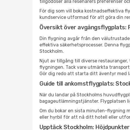
tillgodoser alla resenärers preferenser o
För dig som vill boka kostnadseffektiva fl
kundservice utformad för att göra din res
Översikt över avgångsflygplats: 
Din flygning avgår från den välutrustade 
effektiva säkerhetsprocesser. Denna flygp
Stockholm.
Njut av tillgång till diverse restaurang
flygningen. Tack vare utmärkta transportför
Gör dig redo att starta ditt äventyr med l
Guide till ankomstflygplats: Sto
När du landar på Stockholms huvudflygpla
bagageutlämningstjänster. Flygplatsen li
Om du bokar en sista minuten-flygning med
eller hyrbil för att nå ditt hotell eller 
Upptäck Stockholm: Höjdpunkter