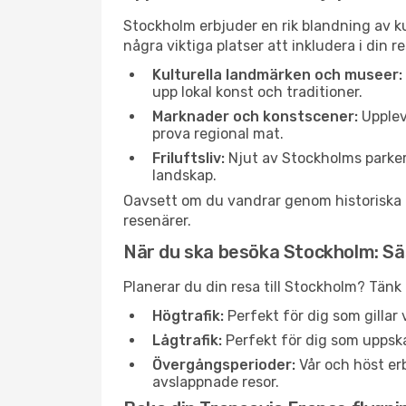
Stockholm erbjuder en rik blandning av ku
några viktiga platser att inkludera i din r
Kulturella landmärken och museer:
upp lokal konst och traditioner.
Marknader och konstscener:
Upplev
prova regional mat.
Friluftsliv:
Njut av Stockholms parker
landskap.
Oavsett om du vandrar genom historiska ga
resenärer.
När du ska besöka Stockholm: S
Planerar du din resa till Stockholm? Tänk
Högtrafik:
Perfekt för dig som gilla
Lågtrafik:
Perfekt för dig som uppska
Övergångsperioder:
Vår och höst erb
avslappnade resor.