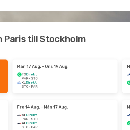
n Paris till Stockholm
Mån 17 Aug.
- Ons 19 Aug.
M
TO
Direkt
PAR
- STO
KL
Direkt
STO
- PAR
Fre 14 Aug.
- Mån 17 Aug.
M
AF
Direkt
PAR
- STO
AF
Direkt
STO
- PAR