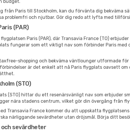
ch budget.
yg från Paris till Stockholm, kan du förvänta dig bekväma sät
a problemfri och njutbar. Gör dig redo att lyfta med tillför
Paris (PAR)
flygplatsen Paris (PAR), där Transavia France (TO) erbjuder
lats fungerar som ett viktigt nav som förbinder Paris med d
er, taxfree-shopping och bekväma väntlounger utformade för 
bindelser är det enkelt att nå Paris flygplats oavsett om du 
ätthet.
ckholm (STO)
ts (STO) hittar du ett resenärsvänligt nav som erbjuder s
gger nära stadens centrum, vilket gör din övergång från fly
 Transavia France kommer du att uppskatta flygplatsens eff
utforska närliggande sevärdheter utan dröjsmål. Börja ditt be
 och sevärdheter