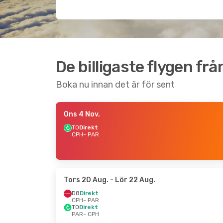
De billigaste flygen fr
Boka nu innan det är för sent
Ons 4 Nov.
TO
Direkt
CPH
- PAR
Tors 20 Aug.
- Lör 22 Aug.
D8
Direkt
CPH
- PAR
TO
Direkt
PAR
- CPH