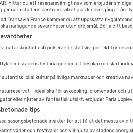
PAR) hittar du ett resenärsvänligt nav som erbjuder smidiga
gger nära stadens centrum, vilket gör din övergång från fly
 Transavia France kommer du att uppskatta flygplatsens eff
tforska närliggande sevärdheter utan dröjsmål. Börja ditt bes
sevärdheter
arv, naturskönhet och pulserande stadsliv, perfekt för resenä
Dyk ner i stadens historia genom att besöka ikoniska lan
 autentisk lokal kultur på livliga marknader och kreativa n
naturreservat – idealiska för avkoppling, promenader och ut
or eller njuter av fantastisk utsikt, erbjuder Paris upplevel
sbetonade tips
essa säsongsbetonade insikter för att få ut det mesta av dit
r varmt väder och festivaler och vill njuta av stadens ene