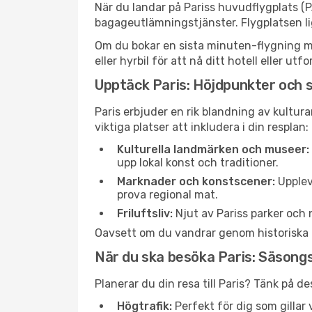
När du landar på Pariss huvudflygplats (
bagageutlämningstjänster. Flygplatsen li
Om du bokar en sista minuten-flygning med
eller hyrbil för att nå ditt hotell eller u
Upptäck Paris: Höjdpunkter och 
Paris erbjuder en rik blandning av kultur
viktiga platser att inkludera i din resplan:
Kulturella landmärken och museer:
upp lokal konst och traditioner.
Marknader och konstscener:
Upplev
prova regional mat.
Friluftsliv:
Njut av Pariss parker och 
Oavsett om du vandrar genom historiska gat
När du ska besöka Paris: Säsong
Planerar du din resa till Paris? Tänk på d
Högtrafik:
Perfekt för dig som gilla