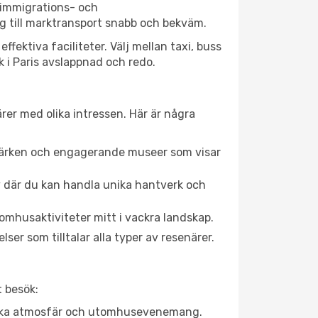
 immigrations- och
g till marktransport snabb och bekväm.
ektiva faciliteter. Välj mellan taxi, buss
ök i Paris avslappnad och redo.
rer med olika intressen. Här är några
dmärken och engagerande museer som visar
av där du kan handla unika hantverk och
omhusaktiviteter mitt i vackra landskap.
ser som tilltalar alla typer av resenärer.
t besök:
rgiska atmosfär och utomhusevenemang.