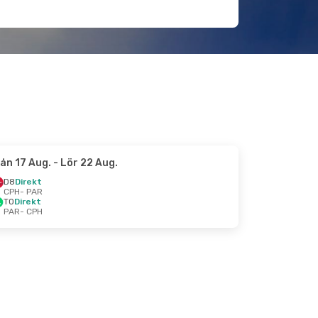
ån 17 Aug.
- Lör 22 Aug.
D8
Direkt
CPH
- PAR
TO
Direkt
PAR
- CPH