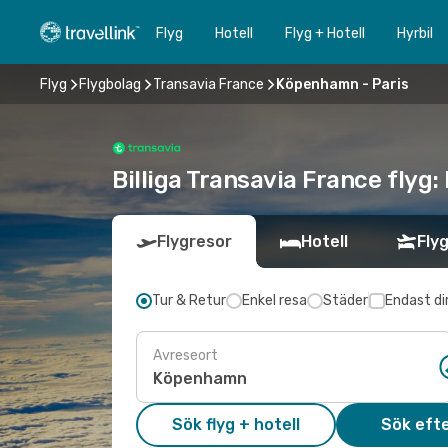
Flyg
Hotell
Flyg + Hotell
Hyrbil
Flyg
Flygbolag
Transavia France
Köpenhamn - Paris
Billiga Transavia France flyg:
Flygresor
Hotell
Flyg
Tur & Retur
Enkel resa
Städer
Endast di
Avreseort
Sök flyg + hotell
Sök efte