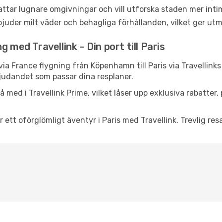
ttar lugnare omgivningar och vill utforska staden mer inti
juder milt väder och behagliga förhållanden, vilket ger utm
 med Travellink – Din port till Paris
via France flygning från Köpenhamn till Paris via Travellink
rbjudandet som passar dina resplaner.
 med i Travellink Prime, vilket låser upp exklusiva rabatter
 ett oförglömligt äventyr i Paris med Travellink. Trevlig resa