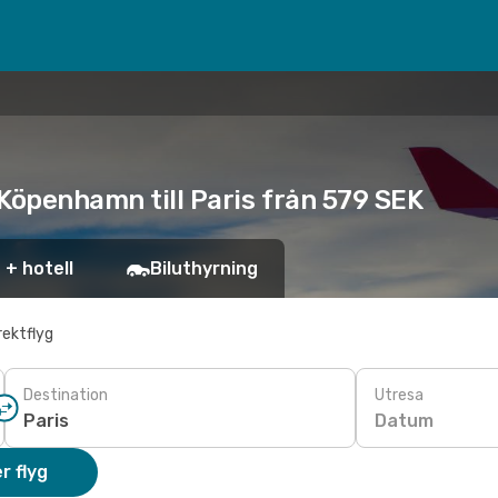
 Köpenhamn till Paris från 579 SEK
 + hotell
Biluthyrning
rektflyg
Destination
Utresa
Datum
r flyg