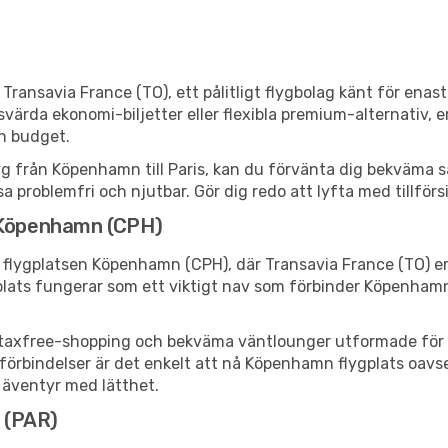
Transavia France (TO), ett pålitligt flygbolag känt för ena
svärda ekonomi-biljetter eller flexibla premium-alternativ, 
ch budget.
yg från Köpenhamn till Paris, kan du förvänta dig bekväma sät
a problemfri och njutbar. Gör dig redo att lyfta med tillför
: Köpenhamn (CPH)
 flygplatsen Köpenhamn (CPH), där Transavia France (TO) e
plats fungerar som ett viktigt nav som förbinder Köpenhamn
er, taxfree-shopping och bekväma väntlounger utformade för 
örbindelser är det enkelt att nå Köpenhamn flygplats oavset
tt äventyr med lätthet.
s (PAR)