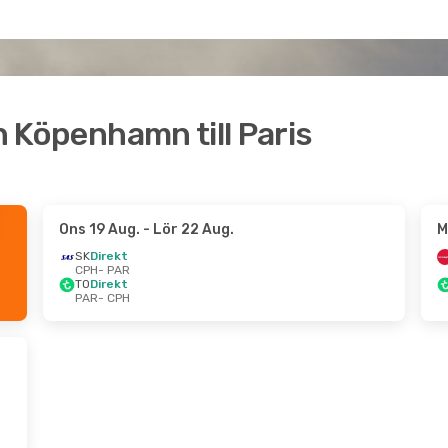
ån Köpenhamn till Paris
Ons 19 Aug.
- Lör 22 Aug.
M
SK
Direkt
CPH
- PAR
TO
Direkt
PAR
- CPH