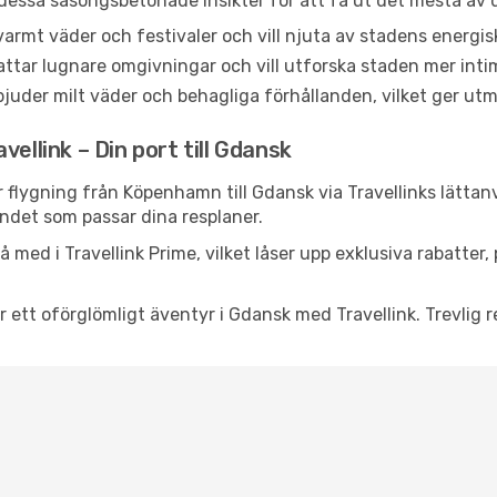
 dessa säsongsbetonade insikter för att få ut det mesta av d
r varmt väder och festivaler och vill njuta av stadens ene
ttar lugnare omgivningar och vill utforska staden mer inti
juder milt väder och behagliga förhållanden, vilket ger utm
ellink – Din port till Gdansk
r flygning från Köpenhamn till Gdansk via Travellinks lätta
andet som passar dina resplaner.
 med i Travellink Prime, vilket låser upp exklusiva rabatter
r ett oförglömligt äventyr i Gdansk med Travellink. Trevlig r