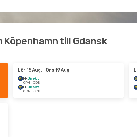
ån Köpenhamn till Gdansk
Lör 15 Aug.
- Ons 19 Aug.
L
FR
Direkt
CPH
- GDN
FR
Direkt
GDN
- CPH