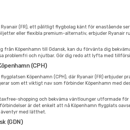
yanair (FR), ett pålitligt flygbolag känt för enastående se
etter eller flexibla premium-alternativ, erbjuder Ryanair ru
lyg från Köpenhamn till Gdansk, kan du förvänta dig bekväma 
a problemfri och njutbar. Gör dig redo att lyfta med tillförs
: Köpenhamn (CPH)
 flygplatsen Köpenhamn (CPH), där Ryanair (FR) erbjuder pr
erar som ett viktigt nav som förbinder Köpenhamn med desti
er, taxfree-shopping och bekväma väntlounger utformade för 
örbindelser är det enkelt att nå Köpenhamn flygplats oavset
tt äventyr med lätthet.
nsk (GDN)