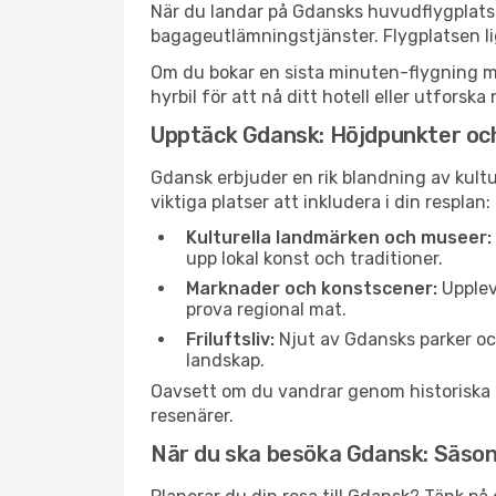
När du landar på Gdansks huvudflygplats 
bagageutlämningstjänster. Flygplatsen li
Om du bokar en sista minuten-flygning med
hyrbil för att nå ditt hotell eller utfors
Upptäck Gdansk: Höjdpunkter oc
Gdansk erbjuder en rik blandning av kultu
viktiga platser att inkludera i din resplan:
Kulturella landmärken och museer:
upp lokal konst och traditioner.
Marknader och konstscener:
Upplev
prova regional mat.
Friluftsliv:
Njut av Gdansks parker oc
landskap.
Oavsett om du vandrar genom historiska gat
resenärer.
När du ska besöka Gdansk: Säso