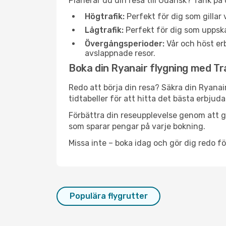
Planerar du din resa till Gdansk? Tänk på
Högtrafik:
Perfekt för dig som gilla
Lågtrafik:
Perfekt för dig som uppska
Övergångsperioder:
Vår och höst erb
avslappnade resor.
Boka din Ryanair flygning med Trav
Redo att börja din resa? Säkra din Ryanai
tidtabeller för att hitta det bästa erbjud
Förbättra din reseupplevelse genom att gå
som sparar pengar på varje bokning.
Missa inte – boka idag och gör dig redo fö
Populära flygrutter