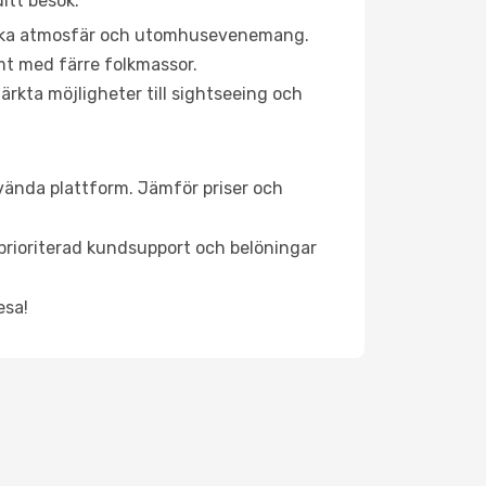
itt besök:
rgiska atmosfär och utomhusevenemang.
mt med färre folkmassor.
ärkta möjligheter till sightseeing och
nvända plattform. Jämför priser och
, prioriterad kundsupport och belöningar
esa!