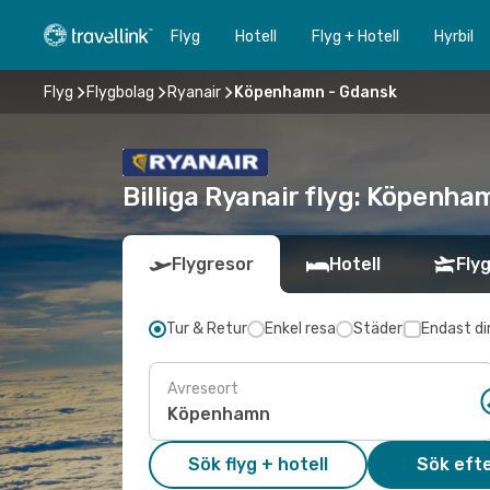
Flyg
Hotell
Flyg + Hotell
Hyrbil
Flyg
Flygbolag
Ryanair
Köpenhamn - Gdansk
Billiga Ryanair flyg: Köpenha
Flygresor
Hotell
Flyg
Tur & Retur
Enkel resa
Städer
Endast di
Avreseort
Sök flyg + hotell
Sök efte