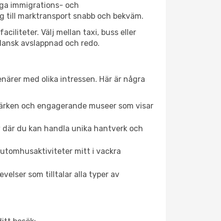
iga immigrations- och
g till marktransport snabb och bekväm.
liteter. Välj mellan taxi, buss eller
 Gdansk avslappnad och redo.
enärer med olika intressen. Här är några
dmärken och engagerande museer som visar
av där du kan handla unika hantverk och
utomhusaktiviteter mitt i vackra
elser som tilltalar alla typer av