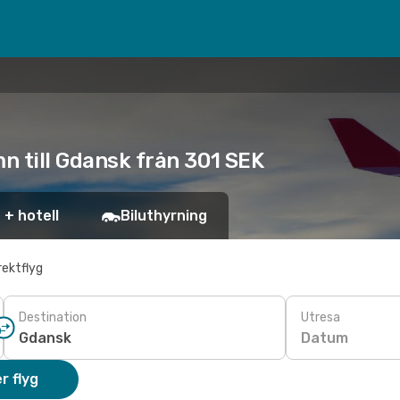
mn till Gdansk från 301 SEK
 + hotell
Biluthyrning
rektflyg
Destination
Utresa
Datum
r flyg