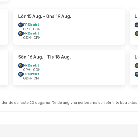
Lör 15 Aug.
- Ons 19 Aug.
L
FR
Direkt
CPH
- GDN
FR
Direkt
GDN
- CPH
Sön 16 Aug.
- Tis 18 Aug.
L
FR
Direkt
CPH
- GDN
FR
Direkt
GDN
- CPH
under de senaste 20 dagarna för de angivna perioderna och bör inte betraktas 