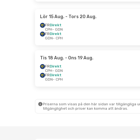
Lör 15 Aug.
- Tors 20 Aug.
FR
Direkt
CPH
- GDN
FR
Direkt
GDN
- CPH
Tis 18 Aug.
- Ons 19 Aug.
FR
Direkt
CPH
- GDN
FR
Direkt
GDN
- CPH
Priserna som visas på den här sidan var tillgängliga 
tillgänglighet och priser kan komma att ändras.