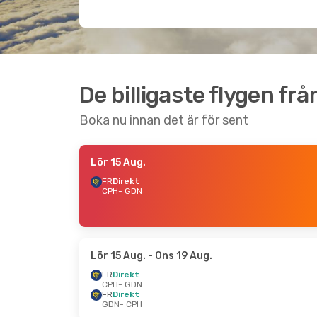
De billigaste flygen fr
Boka nu innan det är för sent
Lör 15 Aug.
FR
Direkt
CPH
- GDN
Lör 15 Aug.
- Ons 19 Aug.
FR
Direkt
CPH
- GDN
FR
Direkt
GDN
- CPH