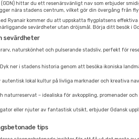
(GDN) hittar du ett resenärsvänligt nav som erbjuder smid
gger nära stadens centrum, vilket gör din övergång från fly
 Ryanair kommer du att uppskatta flygplatsens effektiva faci
ka närliggande sevärdheter utan dröjsmål. Börja ditt besök i
h sevärdheter
rarv, naturskönhet och pulserande stadsliv, perfekt för res
Dyk ner i stadens historia genom att besöka ikoniska lan
 autentisk lokal kultur på livliga marknader och kreativa n
h naturreservat – idealiska för avkoppling, promenader och 
or eller njuter av fantastisk utsikt, erbjuder Gdansk upplev
ngsbetonade tips