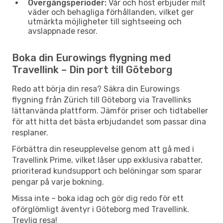
Övergångsperioder:
Vår och höst erbjuder milt
väder och behagliga förhållanden, vilket ger
utmärkta möjligheter till sightseeing och
avslappnade resor.
Boka din Eurowings flygning med
Travellink – Din port till Göteborg
Redo att börja din resa? Säkra din Eurowings
flygning från Zürich till Göteborg via Travellinks
lättanvända plattform. Jämför priser och tidtabeller
för att hitta det bästa erbjudandet som passar dina
resplaner.
Förbättra din reseupplevelse genom att gå med i
Travellink Prime, vilket låser upp exklusiva rabatter,
prioriterad kundsupport och belöningar som sparar
pengar på varje bokning.
Missa inte – boka idag och gör dig redo för ett
oförglömligt äventyr i Göteborg med Travellink.
Trevlig resa!