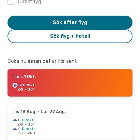
Direktflyg
Sök efter flyg
Sök flyg + hotell
Boka nu innan det är för sent
Tors 1 Okt.
EW
Direkt
ZRH
- GOT
Tis 18 Aug.
- Lör 22 Aug.
KL
Direkt
ZRH
- GOT
KL
Direkt
GOT
- ZRH