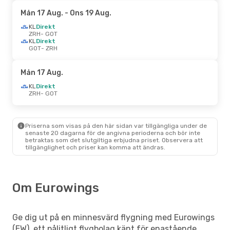
Mån 17 Aug.
- Ons 19 Aug.
KL
Direkt
ZRH
- GOT
KL
Direkt
GOT
- ZRH
Mån 17 Aug.
KL
Direkt
ZRH
- GOT
Priserna som visas på den här sidan var tillgängliga under de
senaste 20 dagarna för de angivna perioderna och bör inte
betraktas som det slutgiltiga erbjudna priset. Observera att
tillgänglighet och priser kan komma att ändras.
Om Eurowings
Ge dig ut på en minnesvärd flygning med Eurowings
(EW), ett pålitligt flygbolag känt för enastående