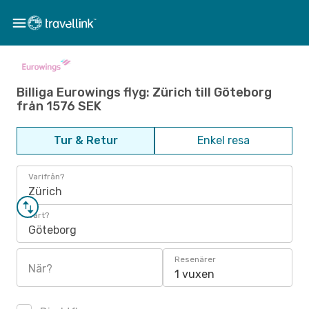
Billiga Eurowings flyg: Zürich till Göteborg
från 1576 SEK
Tur & Retur
Enkel resa
Varifrån?
Zürich
Vart?
Göteborg
Resenärer
När?
1 vuxen