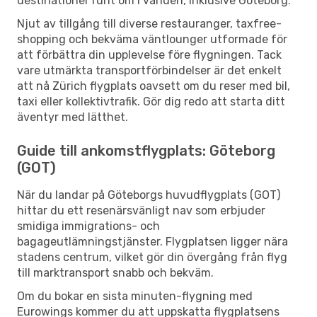
destinationer runt om i världen, inklusive Göteborg.
Njut av tillgång till diverse restauranger, taxfree-
shopping och bekväma väntlounger utformade för
att förbättra din upplevelse före flygningen. Tack
vare utmärkta transportförbindelser är det enkelt
att nå Zürich flygplats oavsett om du reser med bil,
taxi eller kollektivtrafik. Gör dig redo att starta ditt
äventyr med lätthet.
Guide till ankomstflygplats: Göteborg
(GOT)
När du landar på Göteborgs huvudflygplats (GOT)
hittar du ett resenärsvänligt nav som erbjuder
smidiga immigrations- och
bagageutlämningstjänster. Flygplatsen ligger nära
stadens centrum, vilket gör din övergång från flyg
till marktransport snabb och bekväm.
Om du bokar en sista minuten-flygning med
Eurowings kommer du att uppskatta flygplatsens