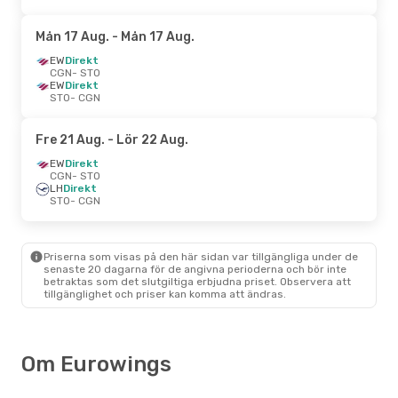
Mån 17 Aug.
- Mån 17 Aug.
EW
Direkt
CGN
- STO
EW
Direkt
STO
- CGN
Fre 21 Aug.
- Lör 22 Aug.
EW
Direkt
CGN
- STO
LH
Direkt
STO
- CGN
Priserna som visas på den här sidan var tillgängliga under de
senaste 20 dagarna för de angivna perioderna och bör inte
betraktas som det slutgiltiga erbjudna priset. Observera att
tillgänglighet och priser kan komma att ändras.
Om Eurowings