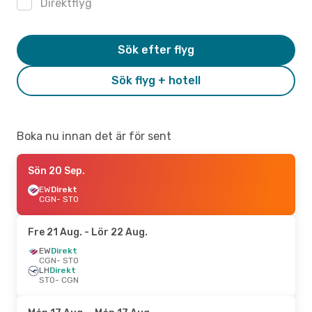
Direktflyg
Sök efter flyg
Sök flyg + hotell
Boka nu innan det är för sent
Sön 20 Sep.
EW
Direkt
CGN
- STO
Fre 21 Aug.
- Lör 22 Aug.
EW
Direkt
CGN
- STO
LH
Direkt
STO
- CGN