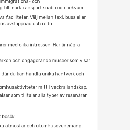
 immigrations- och
g till marktransport snabb och bekväm.
aciliteter. Välj mellan taxi, buss eller
Paris avslappnad och redo.
rer med olika intressen. Här är några
dmärken och engagerande museer som visar
av där du kan handla unika hantverk och
omhusaktiviteter mitt i vackra landskap.
ser som tilltalar alla typer av resenärer.
t besök:
rgiska atmosfär och utomhusevenemang.