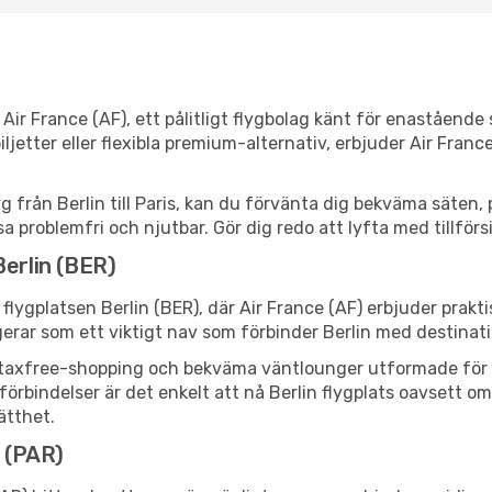
ir France (AF), ett pålitligt flygbolag känt för enastående 
etter eller flexibla premium-alternativ, erbjuder Air France
g från Berlin till Paris, kan du förvänta dig bekväma säten, p
a problemfri och njutbar. Gör dig redo att lyfta med tillförs
Berlin (BER)
flygplatsen Berlin (BER), där Air France (AF) erbjuder prakt
rar som ett viktigt nav som förbinder Berlin med destination
er, taxfree-shopping och bekväma väntlounger utformade för 
bindelser är det enkelt att nå Berlin flygplats oavsett om du
ätthet.
s (PAR)