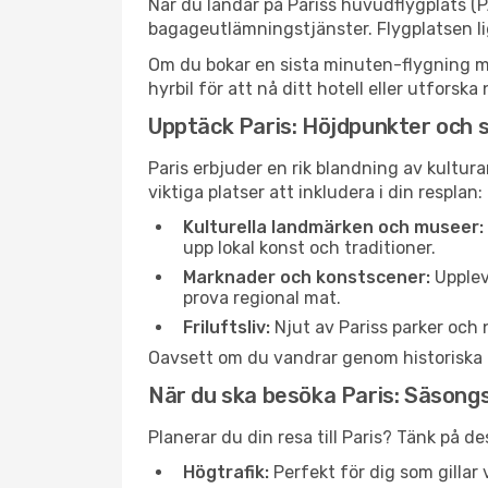
När du landar på Pariss huvudflygplats (
bagageutlämningstjänster. Flygplatsen li
Om du bokar en sista minuten-flygning med
hyrbil för att nå ditt hotell eller utfors
Upptäck Paris: Höjdpunkter och 
Paris erbjuder en rik blandning av kultur
viktiga platser att inkludera i din resplan:
Kulturella landmärken och museer:
upp lokal konst och traditioner.
Marknader och konstscener:
Upplev
prova regional mat.
Friluftsliv:
Njut av Pariss parker och 
Oavsett om du vandrar genom historiska gat
När du ska besöka Paris: Säsong
Planerar du din resa till Paris? Tänk på d
Högtrafik:
Perfekt för dig som gilla