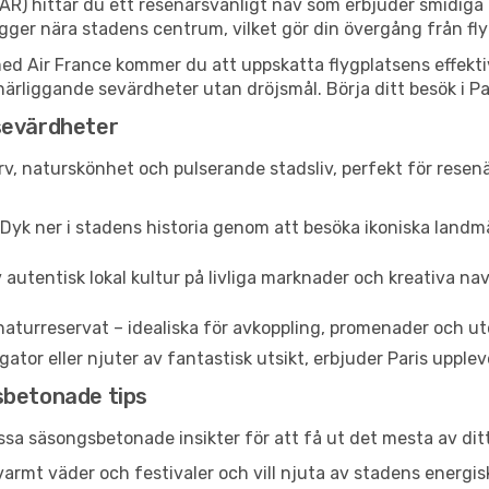
PAR) hittar du ett resenärsvänligt nav som erbjuder smidiga
gger nära stadens centrum, vilket gör din övergång från fly
 Air France kommer du att uppskatta flygplatsens effektiva f
ka närliggande sevärdheter utan dröjsmål. Börja ditt besök i 
sevärdheter
arv, naturskönhet och pulserande stadsliv, perfekt för resenä
Dyk ner i stadens historia genom att besöka ikoniska lan
 autentisk lokal kultur på livliga marknader och kreativa n
naturreservat – idealiska för avkoppling, promenader och ut
or eller njuter av fantastisk utsikt, erbjuder Paris upplevel
sbetonade tips
essa säsongsbetonade insikter för att få ut det mesta av dit
r varmt väder och festivaler och vill njuta av stadens ene