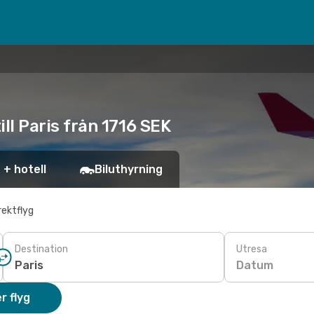
till Paris från 1716 SEK
 + hotell
Biluthyrning
rektflyg
Destination
Utresa
Datum
r flyg