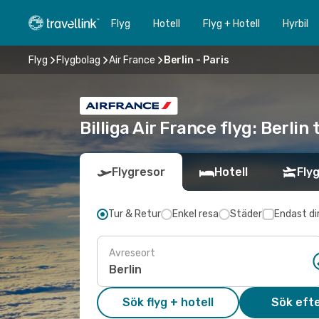
Flyg
Hotell
Flyg + Hotell
Hyrbil
Flyg
Flygbolag
Air France
Berlin - Paris
Billiga Air France flyg: Berlin 
Flygresor
Hotell
Flyg
Tur & Retur
Enkel resa
Städer
Endast di
Avreseort
Sök flyg + hotell
Sök efte