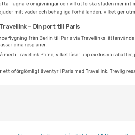
ttar lugnare omgivningar och vill utforska staden mer inti
juder milt väder och behagliga förhållanden, vilket ger utm
avellink – Din port till Paris
ce flygning från Berlin till Paris via Travellinks lättanvänd
assar dina resplaner.
 med i Travellink Prime, vilket låser upp exklusiva rabatter
 ett oförglömligt äventyr i Paris med Travellink. Trevlig resa