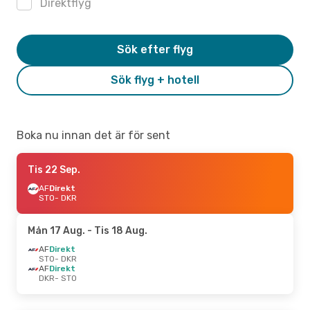
Direktflyg
Sök efter flyg
Sök flyg + hotell
Boka nu innan det är för sent
Tis 22 Sep.
AF
Direkt
STO
- DKR
Mån 17 Aug.
- Tis 18 Aug.
AF
Direkt
STO
- DKR
AF
Direkt
DKR
- STO