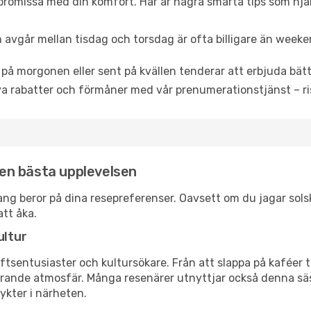
promissa med din komfort. Här är några smarta tips som hjälper
 avgår mellan tisdag och torsdag är ofta billigare än weeke
 på morgonen eller sent på kvällen tenderar att erbjuda bätt
a rabatter och förmåner med vår prenumerationstjänst – risk
 den bästa upplevelsen
ichang beror på dina resepreferenser. Oavsett om du jagar so
att åka.
ultur
tsentusiaster och kultursökare. Från att slappa på kaféer till
erande atmosfär. Många resenärer utnyttjar också denna säs
ykter i närheten.