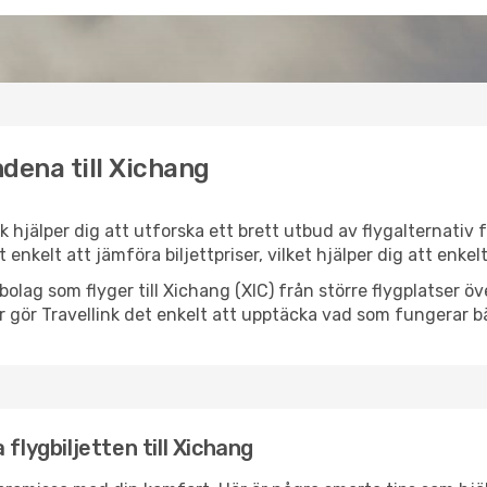
dena till Xichang
nk hjälper dig att utforska ett brett utbud av flygalternativ
et enkelt att jämföra biljettpriser, vilket hjälper dig att enke
ygbolag som flyger till Xichang (XIC) från större flygplatser 
r gör Travellink det enkelt att upptäcka vad som fungerar bä
flygbiljetten till Xichang