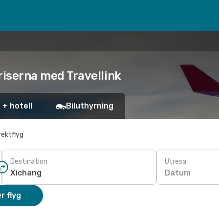
priserna med Travellink
 + hotell
Biluthyrning
rektflyg
Destination
Utresa
Datum
r flyg