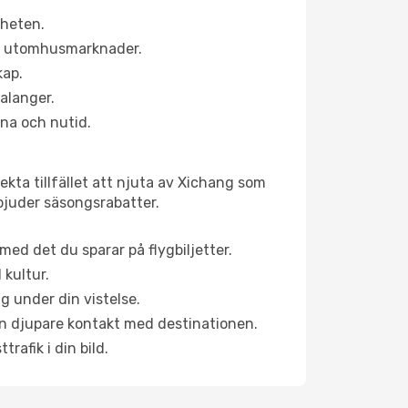
rheten.
ns utomhusmarknader.
kap.
alanger.
na och nutid.
kta tillfället att njuta av Xichang som
erbjuder säsongsrabatter.
ed det du sparar på flygbiljetter.
 kultur.
g under din vistelse.
 en djupare kontakt med destinationen.
rafik i din bild.