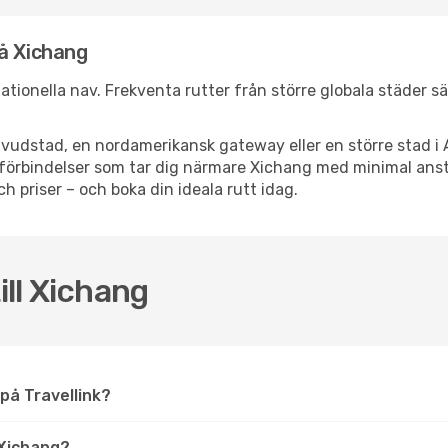
å Xichang
rnationella nav. Frekventa rutter från större globala städer s
vudstad, en nordamerikansk gateway eller en större stad i 
ppsförbindelser som tar dig närmare Xichang med minimal an
och priser – och boka din ideala rutt idag.
ill Xichang
g på Travellink?
 Xichang?