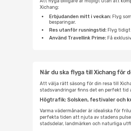
Att flyga billigare är möjligt utan att kom
Xichang:
Erbjudanden mitt i veckan:
Flyg som
besparingar.
Res utanför rusningstid:
Flyg tidigt
Använd Travellink Prime:
Få exklusiv
När du ska flyga till Xichang för
Att välja rätt säsong för din resa till X
stadsvandringar finns det en perfekt tid 
Högtrafik: Solsken, festivaler och k
Varma vädermånader är idealiska för friluf
perfekta tiden att njuta av stadens puls
stadsdelar, landmärken och naturliga utfl