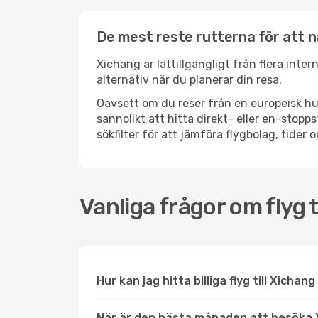
De mest reste rutterna för att n
Xichang är lättillgängligt från flera inte
alternativ när du planerar din resa.
Oavsett om du reser från en europeisk hu
sannolikt att hitta direkt- eller en-sto
sökfilter för att jämföra flygbolag, tider 
Vanliga frågor om flyg t
Hur kan jag hitta billiga flyg till Xichan
När är den bästa månaden att besöka