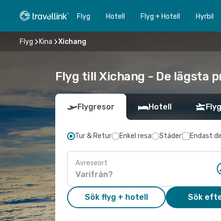
Flyg
Hotell
Flyg + Hotell
Hyrbil
Flyg
Kina
Xichang
Flyg till Xichang - De lägsta 
Flygresor
Hotell
Flyg
Tur & Retur
Enkel resa
Städer
Endast di
Avreseort
Sök flyg + hotell
Sök efte