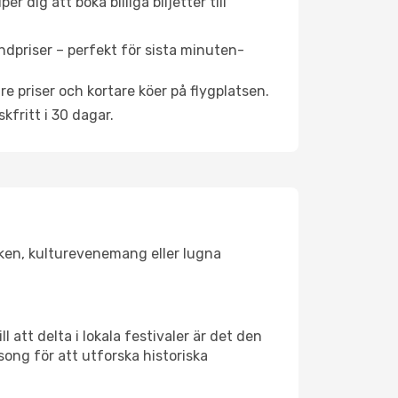
 dig att boka billiga biljetter till
ndpriser – perfekt för sista minuten-
re priser och kortare köer på flygplatsen.
fritt i 30 dagar.
lsken, kulturevenemang eller lugna
 att delta i lokala festivaler är det den
ong för att utforska historiska