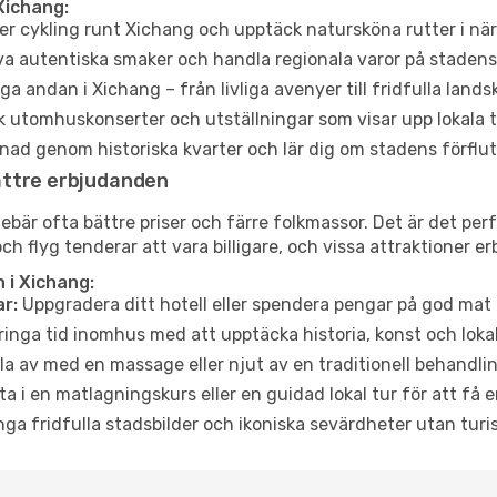
Xichang:
er cykling runt Xichang och upptäck natursköna rutter i nä
a autentiska smaker och handla regionala varor på stade
a andan i Xichang – från livliga avenyer till fridfulla lands
 utomhuskonserter och utställningar som visar upp lokala t
ad genom historiska kvarter och lär dig om stadens förflut
ättre erbjudanden
är ofta bättre priser och färre folkmassor. Det är det perfe
och flyg tenderar att vara billigare, och vissa attraktioner 
 i Xichang:
r:
Uppgradera ditt hotell eller spendera pengar på god mat m
ringa tid inomhus med att upptäcka historia, konst och lokal
a av med en massage eller njut av en traditionell behandlin
ta i en matlagningskurs eller en guidad lokal tur för att få
ga fridfulla stadsbilder och ikoniska sevärdheter utan turistt