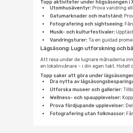
Topp aktiviteter under högsäsongen i 
Utomhusäventyr:
Prova vandring ell
Gatumarknader och matstånd:
Prov
Fotografering och sightseeing:
Fång
Musik- och kulturfestivaler:
Upptäck
Vandringsturer:
Ta en guidad promen
Lågsäsong: Lugn utforskning och b
Att resa under de lugnare månaderna inneb
en lokalinvånare – i din egen takt. Hotell 
Topp saker att göra under lågsäsongen
Dra nytta av lågsäsongsbesparinga
Utforska museer och gallerier:
Tillb
Wellness- och spaupplevelser:
Koppl
Prova fördjupande upplevelser:
Del
Fotografering utan folkmassor:
Fån