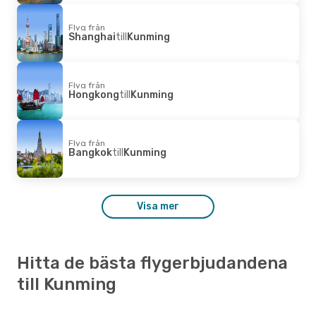
Flyg från
Shanghai
till
Kunming
Flyg från
Hongkong
till
Kunming
Flyg från
Bangkok
till
Kunming
Visa mer
Hitta de bästa flygerbjudandena
till Kunming