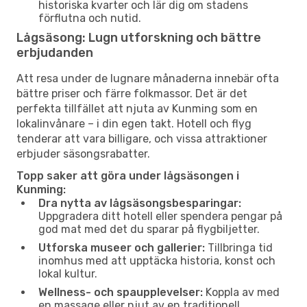
historiska kvarter och lär dig om stadens
förflutna och nutid.
Lågsäsong: Lugn utforskning och bättre
erbjudanden
Att resa under de lugnare månaderna innebär ofta
bättre priser och färre folkmassor. Det är det
perfekta tillfället att njuta av Kunming som en
lokalinvånare – i din egen takt. Hotell och flyg
tenderar att vara billigare, och vissa attraktioner
erbjuder säsongsrabatter.
Topp saker att göra under lågsäsongen i
Kunming:
Dra nytta av lågsäsongsbesparingar:
Uppgradera ditt hotell eller spendera pengar på
god mat med det du sparar på flygbiljetter.
Utforska museer och gallerier:
Tillbringa tid
inomhus med att upptäcka historia, konst och
lokal kultur.
Wellness- och spaupplevelser:
Koppla av med
en massage eller njut av en traditionell