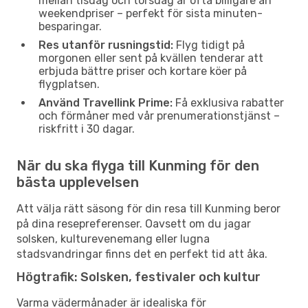
mellan tisdag och torsdag är ofta billigare än
weekendpriser – perfekt för sista minuten-
besparingar.
Res utanför rusningstid:
Flyg tidigt på
morgonen eller sent på kvällen tenderar att
erbjuda bättre priser och kortare köer på
flygplatsen.
Använd Travellink Prime:
Få exklusiva rabatter
och förmåner med vår prenumerationstjänst –
riskfritt i 30 dagar.
När du ska flyga till Kunming för den
bästa upplevelsen
Att välja rätt säsong för din resa till Kunming beror
på dina resepreferenser. Oavsett om du jagar
solsken, kulturevenemang eller lugna
stadsvandringar finns det en perfekt tid att åka.
Högtrafik: Solsken, festivaler och kultur
Varma vädermånader är idealiska för