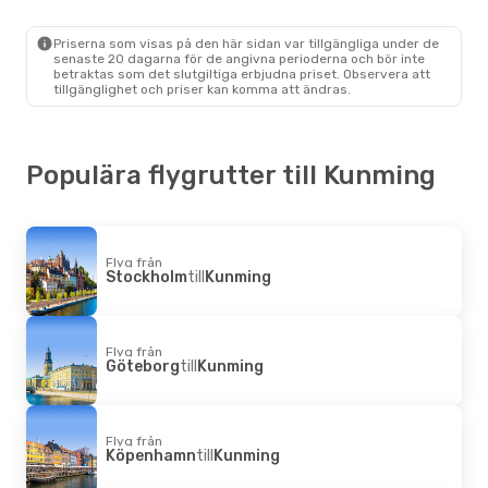
Priserna som visas på den här sidan var tillgängliga under de
senaste 20 dagarna för de angivna perioderna och bör inte
betraktas som det slutgiltiga erbjudna priset. Observera att
tillgänglighet och priser kan komma att ändras.
Populära flygrutter till Kunming
Flyg från
Stockholm
till
Kunming
Flyg från
Göteborg
till
Kunming
Flyg från
Köpenhamn
till
Kunming