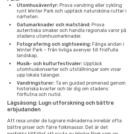
Utomhusäventyr:
Prova vandring eller cykling
runt Winter Park och upptäck natursköna rutter i
närheten.
Gatumarknader och matstånd:
Prova
autentiska smaker och handla regionala varor på
stadens utomhusmarknader.
Fotografering och sightseeing:
Fånga andan i
Winter Park – från livliga avenyer till fridfulla
landskap.
Musik- och kulturfestivaler:
Upptäck
utomhuskonserter och utställningar som visar
upp lokala talanger.
Vandringsturer:
Ta en guidad promenad genom
historiska kvarter och lär dig om stadens
förflutna och nutid.
Lågsäsong: Lugn utforskning och bättre
erbjudanden
Att resa under de lugnare månaderna innebär ofta
bättre priser och färre folkmassor. Det är det
perfekta tillfället att njuta av Winter Park som en