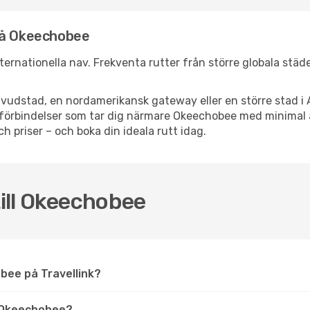
nå Okeechobee
nternationella nav. Frekventa rutter från större globala städ
vudstad, en nordamerikansk gateway eller en större stad i 
ppsförbindelser som tar dig närmare Okeechobee med minimal
och priser – och boka din ideala rutt idag.
till Okeechobee
hobee på Travellink?
 Okeechobee?