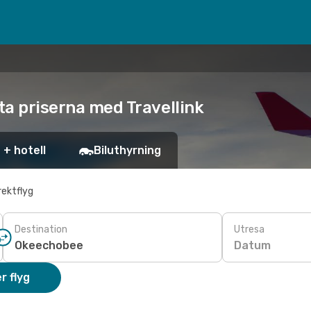
sta priserna med Travellink
 + hotell
Biluthyrning
rektflyg
Destination
Utresa
Datum
r flyg