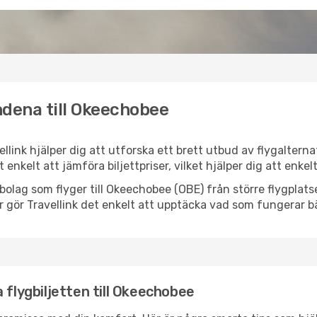
ndena till Okeechobee
llink hjälper dig att utforska ett brett utbud av flygaltern
et enkelt att jämföra biljettpriser, vilket hjälper dig att enke
lygbolag som flyger till Okeechobee (OBE) från större flygpla
r gör Travellink det enkelt att upptäcka vad som fungerar bä
 flygbiljetten till Okeechobee