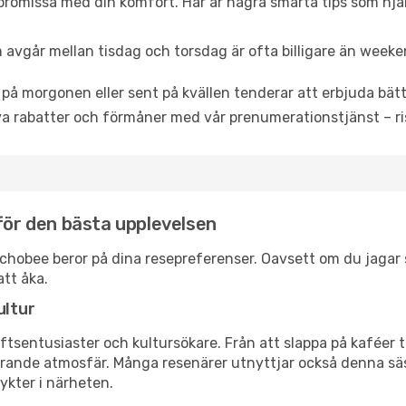
promissa med din komfort. Här är några smarta tips som hjälper
 avgår mellan tisdag och torsdag är ofta billigare än weeke
 på morgonen eller sent på kvällen tenderar att erbjuda bätt
a rabatter och förmåner med vår prenumerationstjänst – risk
 för den bästa upplevelsen
keechobee beror på dina resepreferenser. Oavsett om du jaga
att åka.
ultur
tsentusiaster och kultursökare. Från att slappa på kaféer till
erande atmosfär. Många resenärer utnyttjar också denna säs
ykter i närheten.