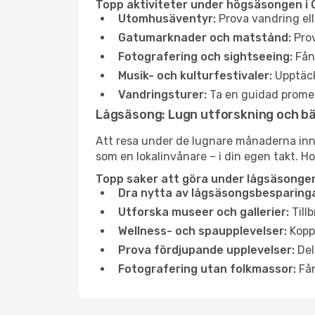
Topp aktiviteter under högsäsongen i
Utomhusäventyr:
Prova vandring ell
Gatumarknader och matstånd:
Prov
Fotografering och sightseeing:
Fång
Musik- och kulturfestivaler:
Upptäck
Vandringsturer:
Ta en guidad promen
Lågsäsong: Lugn utforskning och b
Att resa under de lugnare månaderna inneb
som en lokalinvånare – i din egen takt. Ho
Topp saker att göra under lågsäsonge
Dra nytta av lågsäsongsbesparinga
Utforska museer och gallerier:
Tillb
Wellness- och spaupplevelser:
Koppl
Prova fördjupande upplevelser:
Del
Fotografering utan folkmassor:
Fån