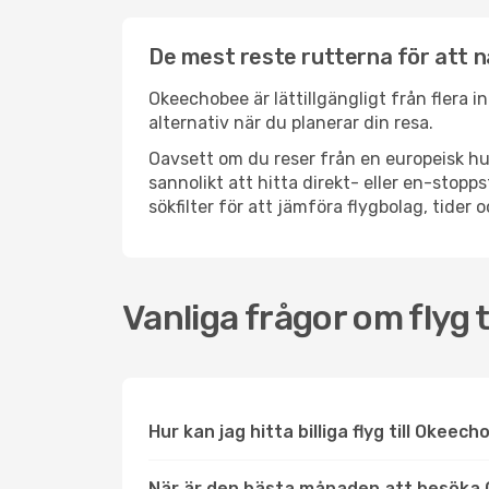
De mest reste rutterna för att 
Okeechobee är lättillgängligt från flera i
alternativ när du planerar din resa.
Oavsett om du reser från en europeisk hu
sannolikt att hitta direkt- eller en-sto
sökfilter för att jämföra flygbolag, tider 
Vanliga frågor om flyg 
Hur kan jag hitta billiga flyg till Okeec
När är den bästa månaden att besöka