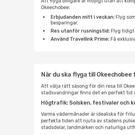
Att flyga billigare är möjligt utan att kom
Okeechobee:
Erbjudanden mitt i veckan:
Flyg som
besparingar.
Res utanför rusningstid:
Flyg tidigt
Använd Travellink Prime:
Få exklusiv
När du ska flyga till Okeechobee
Att välja rätt säsong för din resa till O
stadsvandringar finns det en perfekt tid 
Högtrafik: Solsken, festivaler och k
Varma vädermånader är idealiska för friluf
perfekta tiden att njuta av stadens puls
stadsdelar, landmärken och naturliga utfl