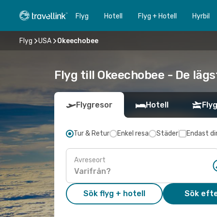
Flyg
Hotell
Flyg + Hotell
Hyrbil
Flyg
USA
Okeechobee
Flyg till Okeechobee - De läg
Flygresor
Hotell
Flyg
Tur & Retur
Enkel resa
Städer
Endast di
Avreseort
Sök flyg + hotell
Sök efte