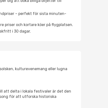
 dig att boka billiga biljetter till
ndpriser – perfekt för sista minuten-
re priser och kortare köer på flygplatsen.
fritt i 30 dagar.
r solsken, kulturevenemang eller lugna
 att delta i lokala festivaler är det den
ong för att utforska historiska