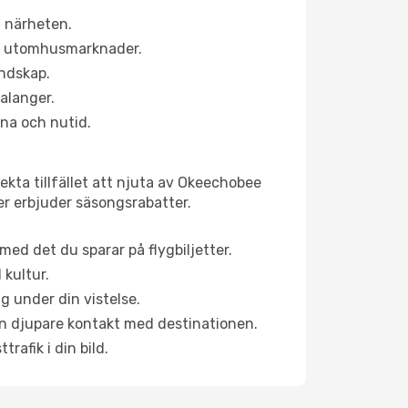
i närheten.
ns utomhusmarknader.
andskap.
alanger.
na och nutid.
ekta tillfället att njuta av Okeechobee
ner erbjuder säsongsrabatter.
ed det du sparar på flygbiljetter.
 kultur.
g under din vistelse.
 en djupare kontakt med destinationen.
rafik i din bild.