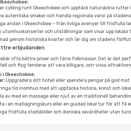
 Okeechobee:
er cykling runt Okeechobee och upptäck natursköna rutter 
a autentiska smaker och handla regionala varor på stade
a andan i Okeechobee – från livliga avenyer till fridfulla l
 utomhuskonserter och utställningar som visar upp lokala t
ad genom historiska kvarter och lär dig om stadens förflut
ättre erbjudanden
är ofta bättre priser och färre folkmassor. Det är det perf
tell och flyg tenderar att vara billigare, och vissa attraktio
n i Okeechobee:
r:
Uppgradera ditt hotell eller spendera pengar på god mat m
ringa tid inomhus med att upptäcka historia, konst och lokal
a av med en massage eller njut av en traditionell behandlin
ta i en matlagningskurs eller en guidad lokal tur för att få
ga fridfulla stadsbilder och ikoniska sevärdheter utan turistt