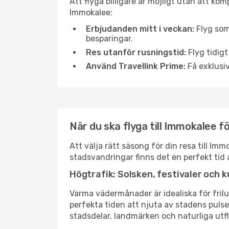
Att flyga billigare är möjligt utan att kom
Immokalee:
Erbjudanden mitt i veckan:
Flyg som
besparingar.
Res utanför rusningstid:
Flyg tidigt
Använd Travellink Prime:
Få exklusiv
När du ska flyga till Immokalee f
Att välja rätt säsong för din resa till I
stadsvandringar finns det en perfekt tid 
Högtrafik: Solsken, festivaler och k
Varma vädermånader är idealiska för friluf
perfekta tiden att njuta av stadens puls
stadsdelar, landmärken och naturliga utfl