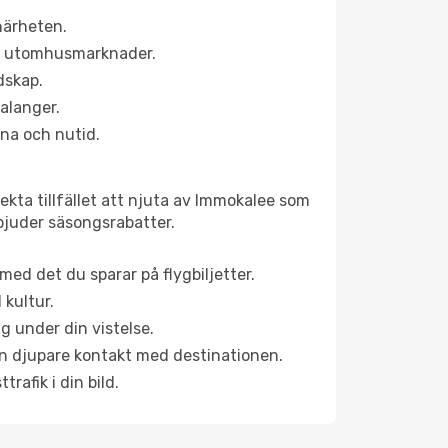
närheten.
ns utomhusmarknader.
dskap.
alanger.
na och nutid.
ekta tillfället att njuta av Immokalee som
erbjuder säsongsrabatter.
ed det du sparar på flygbiljetter.
 kultur.
g under din vistelse.
 en djupare kontakt med destinationen.
rafik i din bild.