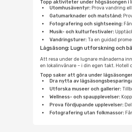
Topp aktiviteter under högsäsongen i 
Utomhusäventyr:
Prova vandring ell
Gatumarknader och matstånd:
Prov
Fotografering och sightseeing:
Fång
Musik- och kulturfestivaler:
Upptäck
Vandringsturer:
Ta en guidad promen
Lågsäsong: Lugn utforskning och b
Att resa under de lugnare månaderna inneb
en lokalinvånare – i din egen takt. Hotell 
Topp saker att göra under lågsäsongen
Dra nytta av lågsäsongsbesparinga
Utforska museer och gallerier:
Tillb
Wellness- och spaupplevelser:
Koppl
Prova fördjupande upplevelser:
Del
Fotografering utan folkmassor:
Fån