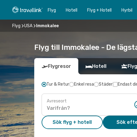
Flyg
Hotell
Flyg + Hotell
Hyrbil
Flyg
USA
Immokalee
Flyg till Immokalee - De lägst
Flygresor
Hotell
Flyg
Tur & Retur
Enkel resa
Städer
Endast di
Avreseort
Sök flyg + hotell
Sök efte