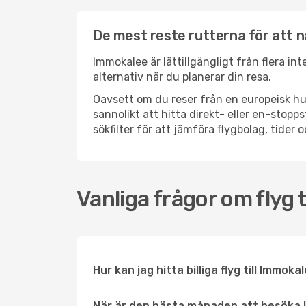
De mest reste rutterna för att 
Immokalee är lättillgängligt från flera in
alternativ när du planerar din resa.
Oavsett om du reser från en europeisk hu
sannolikt att hitta direkt- eller en-sto
sökfilter för att jämföra flygbolag, tider 
Vanliga frågor om flyg 
Hur kan jag hitta billiga flyg till Immoka
När är den bästa månaden att besöka