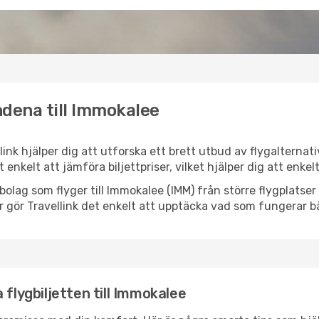
ndena till Immokalee
link hjälper dig att utforska ett brett utbud av flygalternat
et enkelt att jämföra biljettpriser, vilket hjälper dig att enke
lygbolag som flyger till Immokalee (IMM) från större flygplats
r gör Travellink det enkelt att upptäcka vad som fungerar bä
 flygbiljetten till Immokalee