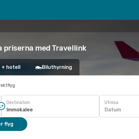
a priserna med Travellink
 + hotell
Biluthyrning
rektflyg
Destination
Utresa
Datum
r flyg