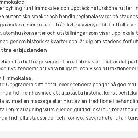
Immokalee:
er cykling runt Immokalee och upptäck natursköna rutter i 
a autentiska smaker och handla regionala varor på stade
a andan i Immokalee – från livliga avenyer till fridfulla lan
 utomhuskonserter och utställningar som visar upp lokala t
ad genom historiska kvarter och lär dig om stadens förflut
ättre erbjudanden
är ofta bättre priser och färre folkmassor. Det är det perf
och flyg tenderar att vara billigare, och vissa attraktioner 
 i Immokalee:
r:
Uppgradera ditt hotell eller spendera pengar på god mat m
ringa tid inomhus med att upptäcka historia, konst och lokal
a av med en massage eller njut av en traditionell behandlin
ta i en matlagningskurs eller en guidad lokal tur för att få
ga fridfulla stadsbilder och ikoniska sevärdheter utan turistt