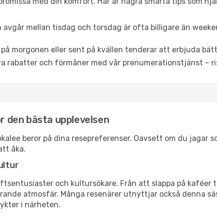
promissa med din komfort. Här är några smarta tips som hjälper
 avgår mellan tisdag och torsdag är ofta billigare än weeke
 på morgonen eller sent på kvällen tenderar att erbjuda bätt
a rabatter och förmåner med vår prenumerationstjänst – risk
ör den bästa upplevelsen
mmokalee beror på dina resepreferenser. Oavsett om du jagar 
att åka.
ultur
tsentusiaster och kultursökare. Från att slappa på kaféer till
erande atmosfär. Många resenärer utnyttjar också denna säs
ykter i närheten.