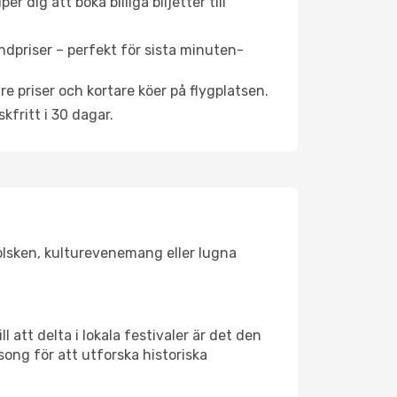
 dig att boka billiga biljetter till
ndpriser – perfekt för sista minuten-
re priser och kortare köer på flygplatsen.
fritt i 30 dagar.
solsken, kulturevenemang eller lugna
 att delta i lokala festivaler är det den
ong för att utforska historiska