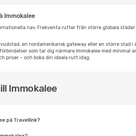
nå Immokalee
ternationella nav. Frekventa rutter från större globala städer
vudstad, en nordamerikansk gateway eller en större stad i 
ppsförbindelser som tar dig närmare Immokalee med minimal 
och priser – och boka din ideala rutt idag.
till Immokalee
lee på Travellink?
 Immokalee?