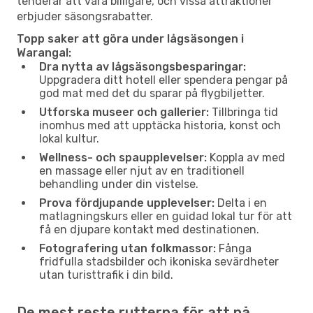
tenderar att vara billigare, och vissa attraktioner
erbjuder säsongsrabatter.
Topp saker att göra under lågsäsongen i
Warangal:
Dra nytta av lågsäsongsbesparingar:
Uppgradera ditt hotell eller spendera pengar på
god mat med det du sparar på flygbiljetter.
Utforska museer och gallerier:
Tillbringa tid
inomhus med att upptäcka historia, konst och
lokal kultur.
Wellness- och spaupplevelser:
Koppla av med
en massage eller njut av en traditionell
behandling under din vistelse.
Prova fördjupande upplevelser:
Delta i en
matlagningskurs eller en guidad lokal tur för att
få en djupare kontakt med destinationen.
Fotografering utan folkmassor:
Fånga
fridfulla stadsbilder och ikoniska sevärdheter
utan turisttrafik i din bild.
De mest reste rutterna för att nå