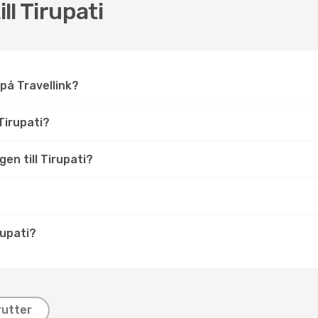
ll Tirupati
i på Travellink?
Tirupati?
gen till Tirupati?
rupati?
rutter