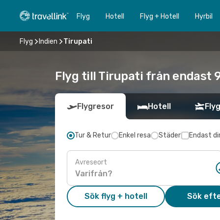
Flyg
Hotell
Flyg + Hotell
Hyrbil
Flyg
Indien
Tirupati
Flyg till Tirupati från endast
Flygresor
Hotell
Flyg
Tur & Retur
Enkel resa
Städer
Endast di
Avreseort
Sök flyg + hotell
Sök efte