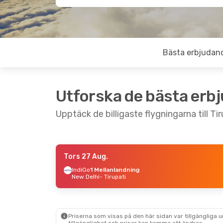
Bästa erbjudan
Utforska de bästa erb
Upptäck de billigaste flygningarna till Tir
Tors 27 Aug.
Lör 5 Sep.
- Sön 6 Sep.
Mån 26 Okt
IndiGo
1 Mellanlandning
New Delhi
- Tirupati
IndiGo
Direkt
IndiGo
Dire
Hyderabad
- Tirupati
Bombay
- 
IndiGo
Direkt
IndiGo
Dire
Tirupati
- Hyderabad
Tirupati
- 
Priserna som visas på den här sidan var tillgängliga 