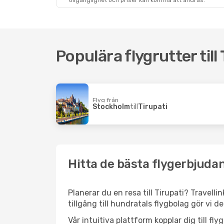
tillgänglighet och priser kan komma att ändras.
Populära flygrutter till
Flyg från
Stockholm
till
Tirupati
Hitta de bästa flygerbjudan
Planerar du en resa till Tirupati? Travell
tillgång till hundratals flygbolag gör vi d
Vår intuitiva plattform kopplar dig till fl