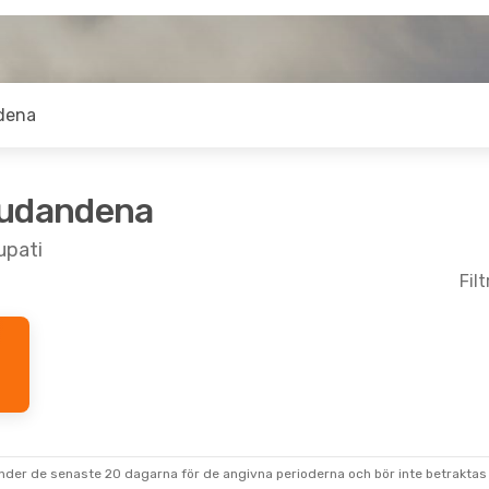
dena
judandena
upati
Fil
.
- Tis 27 Okt.
Tors 27 Aug.
- Sön 30 Au
kt
IndiGo
Direkt
Tirupati
Hyderabad
- Tirupati
kt
IndiGo
Direkt
Bombay
Tirupati
- Hyderabad
under de senaste 20 dagarna för de angivna perioderna och bör inte betraktas 