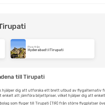
 Tirupati
Flyg från
Hyderabad
till
Tirupati
dena till Tirupati
ink hjälper dig att utforska ett brett utbud av flygalternativ
et enkelt att jämföra biljettpriser, vilket hjälper dig att enke
ygbolag som flyger till Tirupati (TIR) från större flygplatser 