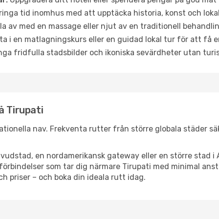
ringa tid inomhus med att upptäcka historia, konst och lokal
a av med en massage eller njut av en traditionell behandlin
ta i en matlagningskurs eller en guidad lokal tur för att få
ga fridfulla stadsbilder och ikoniska sevärdheter utan turistt
å Tirupati
rnationella nav. Frekventa rutter från större globala städer s
vudstad, en nordamerikansk gateway eller en större stad i 
ppsförbindelser som tar dig närmare Tirupati med minimal an
och priser – och boka din ideala rutt idag.