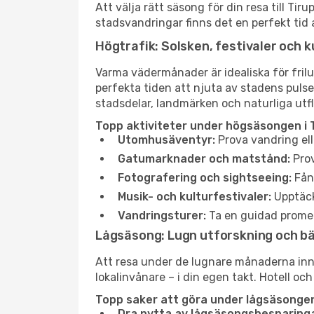
Att välja rätt säsong för din resa till Ti
stadsvandringar finns det en perfekt tid 
Högtrafik: Solsken, festivaler och k
Varma vädermånader är idealiska för friluf
perfekta tiden att njuta av stadens puls
stadsdelar, landmärken och naturliga utfl
Topp aktiviteter under högsäsongen i T
Utomhusäventyr:
Prova vandring ell
Gatumarknader och matstånd:
Prov
Fotografering och sightseeing:
Fång
Musik- och kulturfestivaler:
Upptäck
Vandringsturer:
Ta en guidad promen
Lågsäsong: Lugn utforskning och b
Att resa under de lugnare månaderna inneb
lokalinvånare – i din egen takt. Hotell och
Topp saker att göra under lågsäsongen 
Dra nytta av lågsäsongsbesparinga