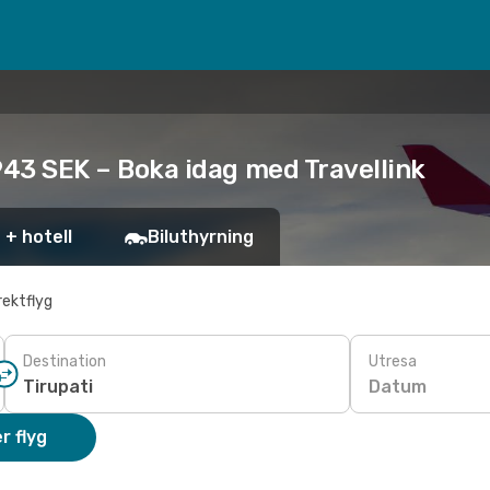
 943 SEK – Boka idag med Travellink
 + hotell
Biluthyrning
rektflyg
Destination
Utresa
Datum
r flyg