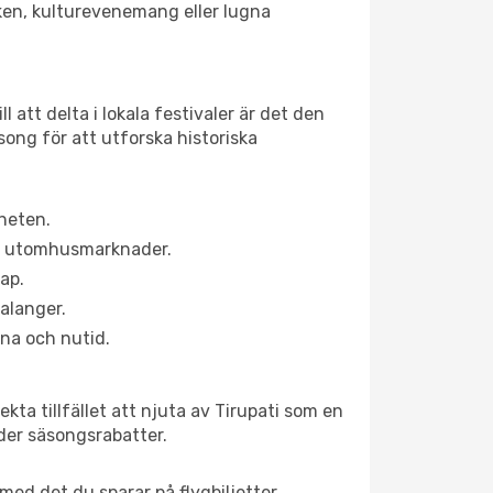
lsken, kulturevenemang eller lugna
 att delta i lokala festivaler är det den
ong för att utforska historiska
rheten.
ns utomhusmarknader.
kap.
alanger.
na och nutid.
ta tillfället att njuta av Tirupati som en
uder säsongsrabatter.
ed det du sparar på flygbiljetter.