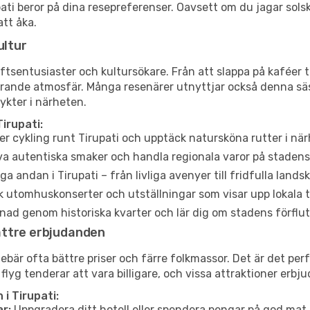
rupati beror på dina resepreferenser. Oavsett om du jagar so
att åka.
ultur
tsentusiaster och kultursökare. Från att slappa på kaféer till
erande atmosfär. Många resenärer utnyttjar också denna säs
ykter i närheten.
irupati:
er cykling runt Tirupati och upptäck natursköna rutter i nä
a autentiska smaker och handla regionala varor på stade
a andan i Tirupati – från livliga avenyer till fridfulla lands
 utomhuskonserter och utställningar som visar upp lokala t
ad genom historiska kvarter och lär dig om stadens förflut
ättre erbjudanden
är ofta bättre priser och färre folkmassor. Det är det perfek
 flyg tenderar att vara billigare, och vissa attraktioner erbj
i Tirupati:
r:
Uppgradera ditt hotell eller spendera pengar på god mat m