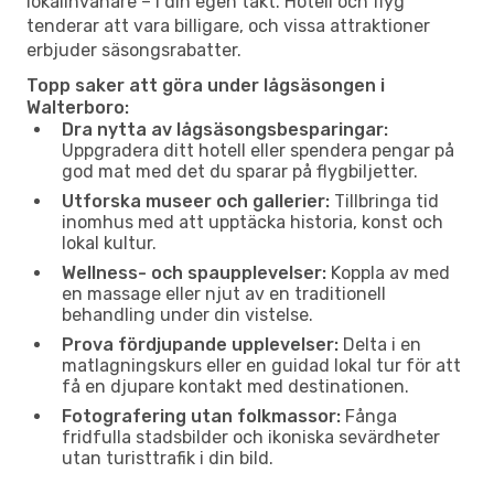
lokalinvånare – i din egen takt. Hotell och flyg
tenderar att vara billigare, och vissa attraktioner
erbjuder säsongsrabatter.
Topp saker att göra under lågsäsongen i
Walterboro:
Dra nytta av lågsäsongsbesparingar:
Uppgradera ditt hotell eller spendera pengar på
god mat med det du sparar på flygbiljetter.
Utforska museer och gallerier:
Tillbringa tid
inomhus med att upptäcka historia, konst och
lokal kultur.
Wellness- och spaupplevelser:
Koppla av med
en massage eller njut av en traditionell
behandling under din vistelse.
Prova fördjupande upplevelser:
Delta i en
matlagningskurs eller en guidad lokal tur för att
få en djupare kontakt med destinationen.
Fotografering utan folkmassor:
Fånga
fridfulla stadsbilder och ikoniska sevärdheter
utan turisttrafik i din bild.