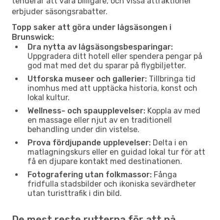
tenderar att vara billigare, och vissa attraktioner
erbjuder säsongsrabatter.
Topp saker att göra under lågsäsongen i
Brunswick:
Dra nytta av lågsäsongsbesparingar:
Uppgradera ditt hotell eller spendera pengar på
god mat med det du sparar på flygbiljetter.
Utforska museer och gallerier:
Tillbringa tid
inomhus med att upptäcka historia, konst och
lokal kultur.
Wellness- och spaupplevelser:
Koppla av med
en massage eller njut av en traditionell
behandling under din vistelse.
Prova fördjupande upplevelser:
Delta i en
matlagningskurs eller en guidad lokal tur för att
få en djupare kontakt med destinationen.
Fotografering utan folkmassor:
Fånga
fridfulla stadsbilder och ikoniska sevärdheter
utan turisttrafik i din bild.
De mest reste rutterna för att nå