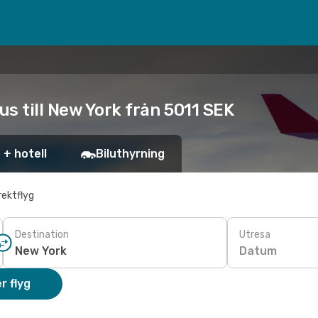
us till New York från 5011 SEK
 + hotell
Biluthyrning
rektflyg
Destination
Utresa
Datum
r flyg