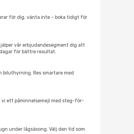
ar för dig, vänta inte – boka tidigt för
hjälper vår erbjudandesegment dig att
dagar för bättre resultat.
ch biluthyrning. Res smartare med
ar vi ett påminnelsemejl med steg-för-
lugn under lågsäsong. Välj den tid som