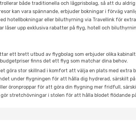
trollerar både traditionella och lågprisbolag, så att du aldrig
or kan vara spännande, erbjuder bokningar i förväg vanligtv
d hotellbokningar eller biluthyrning via Travellink för extra
låser upp exklusiva rabatter på flyg, hotell och biluthyrnin
ittar ett brett utbud av flygbolag som erbjuder olika kabinal
udgetpriser finns det ett flyg som matchar dina behov.
et göra stor skillnad i komfort att välja en plats med extr
det under flygningen för att hålla dig hydrerad, särskilt på 
ler öronproppar för att göra din flygning mer fridfull, särski
 gör stretchövningar i stolen för att hålla blodet flödande p