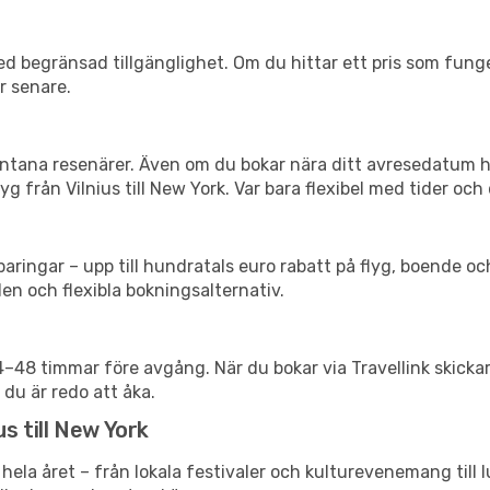
d begränsad tillgänglighet. Om du hittar ett pris som funger
r senare.
spontana resenärer. Även om du bokar nära ditt avresedatum 
g från Vilnius till New York. Var bara flexibel med tider och 
ringar – upp till hundratals euro rabatt på flyg, boende o
en och flexibla bokningsalternativ.
24–48 timmar före avgång. När du bokar via Travellink skick
 du är redo att åka.
us till New York
hela året – från lokala festivaler och kulturevenemang till 