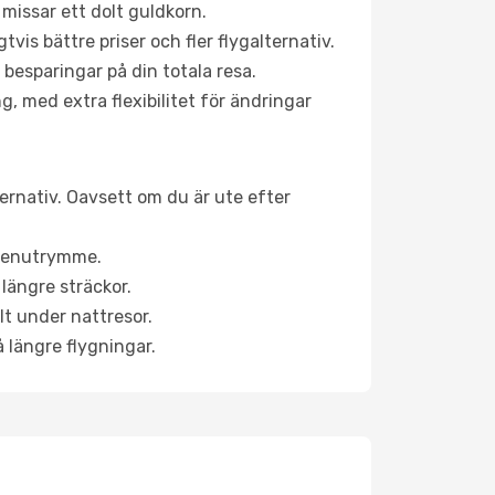
 missar ett dolt guldkorn.
is bättre priser och fler flygalternativ.
 besparingar på din totala resa.
g, med extra flexibilitet för ändringar
ternativ. Oavsett om du är ute efter
a benutrymme.
längre sträckor.
lt under nattresor.
å längre flygningar.