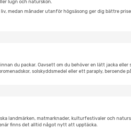
eller lugn och naturskön.
h liv, medan månader utanför högsäsong ger dig bättre pris
nnan du packar. Oavsett om du behöver en lätt jacka eller s
romenadskor, solskyddsmedel eller ett paraply, beroende p
iska landmärken, matmarknader, kulturfestivaler och naturs
när finns det alltid något nytt att upptäcka.