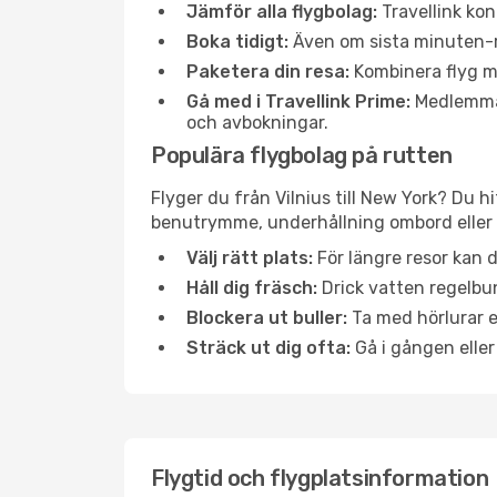
Jämför alla flygbolag:
Travellink kon
Boka tidigt:
Även om sista minuten-res
Paketera din resa:
Kombinera flyg me
Gå med i Travellink Prime:
Medlemmar 
och avbokningar.
Populära flygbolag på rutten
Flyger du från Vilnius till New York? Du h
benutrymme, underhållning ombord eller b
Välj rätt plats:
För längre resor kan d
Håll dig fräsch:
Drick vatten regelbun
Blockera ut buller:
Ta med hörlurar el
Sträck ut dig ofta:
Gå i gången eller
Flygtid och flygplatsinformation