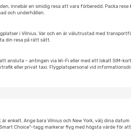
itiden, innebär en smidig resa att vara förberedd. Packa rese 
nad och underhållen.
flygplatser i Vilnius. Var och en är välutrustad med transport
ta din resa på rätt sätt.
att ansluta – antingen via Wi-Fi eller med ett lokalt SIM-kort
vtrafik eller privat taxi. Flygplatspersonal vid informationsdi
 är enkelt. Ange bara Vilnius och New York, välj dina datum s
Vår "Smart Choice"-tagg markerar flyg med högsta värde för at