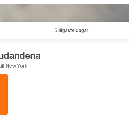
Billigaste dagar
judandena
till New York