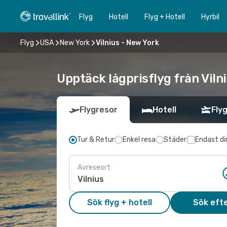
Flyg
Hotell
Flyg + Hotell
Hyrbil
Flyg
USA
New York
Vilnius - New York
Upptäck lågprisflyg från Vilni
Flygresor
Hotell
Flyg
Tur & Retur
Enkel resa
Städer
Endast di
Avreseort
Sök flyg + hotell
Sök efte