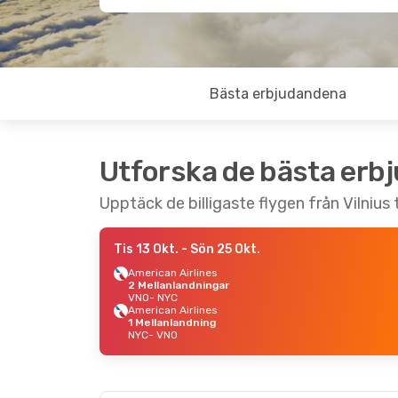
Bästa erbjudandena
Utforska de bästa erb
Upptäck de billigaste flygen från Vilnius 
Tis 13 Okt.
- Sön 25 Okt.
American Airlines
2 Mellanlandningar
VNO
- NYC
American Airlines
1 Mellanlandning
NYC
- VNO