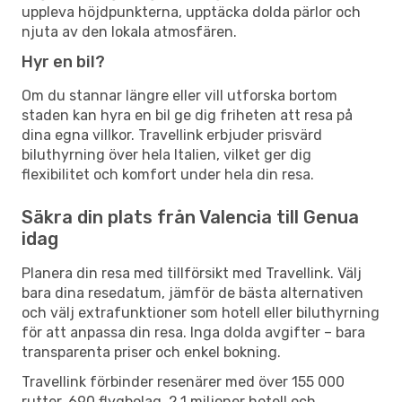
uppleva höjdpunkterna, upptäcka dolda pärlor och
njuta av den lokala atmosfären.
Hyr en bil?
Om du stannar längre eller vill utforska bortom
staden kan hyra en bil ge dig friheten att resa på
dina egna villkor. Travellink erbjuder prisvärd
biluthyrning över hela Italien, vilket ger dig
flexibilitet och komfort under hela din resa.
Säkra din plats från Valencia till Genua
idag
Planera din resa med tillförsikt med Travellink. Välj
bara dina resedatum, jämför de bästa alternativen
och välj extrafunktioner som hotell eller biluthyrning
för att anpassa din resa. Inga dolda avgifter – bara
transparenta priser och enkel bokning.
Travellink förbinder resenärer med över 155 000
rutter, 690 flygbolag, 2,1 miljoner hotell och