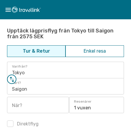
Upptäck lågprisflyg från Tokyo till Saigon
från 2575 SEK
Tur & Retur
Enkel resa
Varifrån?
Tokyo
Vart?
Saigon
Resenärer
När?
1 vuxen
Direktflyg