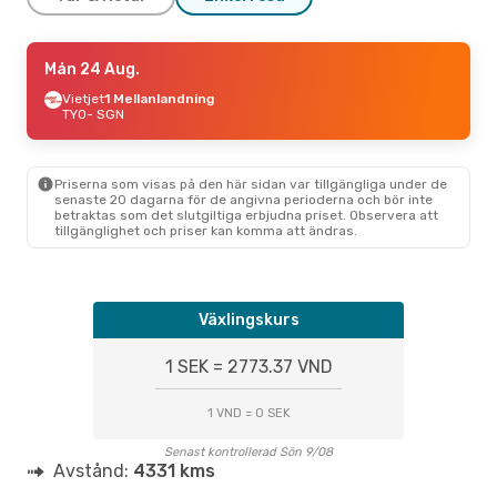
Lör 29 Aug.
Mån 24 Aug.
- Fre 4 Sep.
Thai Air Asia
Vietjet
1 Mellanlandning
1 Mellanlandning
TYO
- SGN
TYO
- SGN
Scoot
1 Mellanlandning
SGN
- TYO
Priserna som visas på den här sidan var tillgängliga under de
senaste 20 dagarna för de angivna perioderna och bör inte
betraktas som det slutgiltiga erbjudna priset. Observera att
tillgänglighet och priser kan komma att ändras.
Växlingskurs
1 SEK = 2773.37 VND
1 VND = 0 SEK
Senast kontrollerad Sön 9/08
Avstånd:
4331 kms