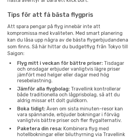
nästa äventyr är bara ett klick bort.
Tips för att få bästa flygpris
Att spara pengar på flyg innebär inte att
kompromissa med kvaliteten. Med smart planering
kan du låsa upp några av de bästa flygerbjudandena
som finns. Så här hittar du budgetflyg från Tokyo till
Saigon:
Flyg mitt i veckan för bättre priser:
Tisdagar
och onsdagar erbjuder vanligtvis lägre priser
jämfört med helger eller dagar med hög
resebelastning.
Jämför alla flygbolag:
Travellink kontrollerar
både traditionella och lågprisbolag, så att du
aldrig missar ett dolt guldkorn.
Boka tidigt:
Även om sista minuten-resor kan
vara spännande, erbjuder bokningar i förväg
vanligtvis bättre priser och fler flygalternativ.
Paketera din resa:
Kombinera flyg med
hotellbokningar eller biluthyrning via Travellink