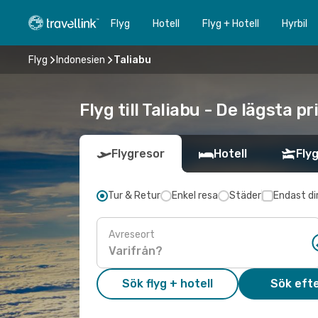
Flyg
Hotell
Flyg + Hotell
Hyrbil
Flyg
Indonesien
Taliabu
Flyg till Taliabu - De lägsta p
Flygresor
Hotell
Flyg
Tur & Retur
Enkel resa
Städer
Endast di
Avreseort
Sök flyg + hotell
Sök efte