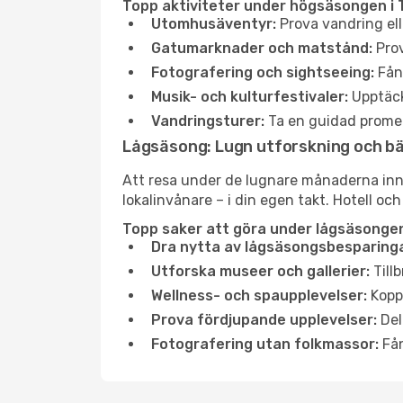
Topp aktiviteter under högsäsongen i T
Utomhusäventyr:
Prova vandring ell
Gatumarknader och matstånd:
Prov
Fotografering och sightseeing:
Fång
Musik- och kulturfestivaler:
Upptäck
Vandringsturer:
Ta en guidad promen
Lågsäsong: Lugn utforskning och b
Att resa under de lugnare månaderna inneb
lokalinvånare – i din egen takt. Hotell och
Topp saker att göra under lågsäsongen 
Dra nytta av lågsäsongsbesparinga
Utforska museer och gallerier:
Tillb
Wellness- och spaupplevelser:
Koppl
Prova fördjupande upplevelser:
Del
Fotografering utan folkmassor:
Fån