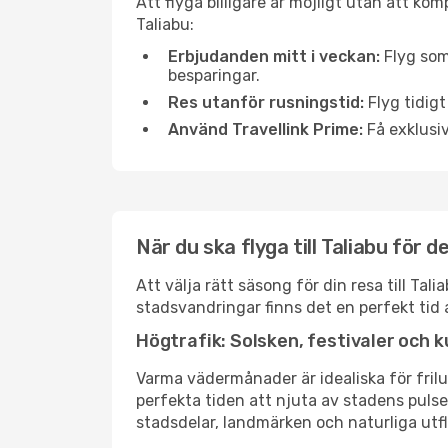
Att flyga billigare är möjligt utan att kom
Taliabu:
Erbjudanden mitt i veckan:
Flyg som
besparingar.
Res utanför rusningstid:
Flyg tidigt
Använd Travellink Prime:
Få exklusiv
När du ska flyga till Taliabu för 
Att välja rätt säsong för din resa till Ta
stadsvandringar finns det en perfekt tid 
Högtrafik: Solsken, festivaler och k
Varma vädermånader är idealiska för friluf
perfekta tiden att njuta av stadens puls
stadsdelar, landmärken och naturliga utfl