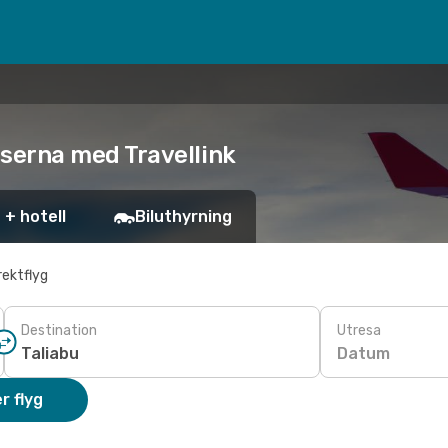
riserna med Travellink
 + hotell
Biluthyrning
rektflyg
Destination
Utresa
Datum
r flyg