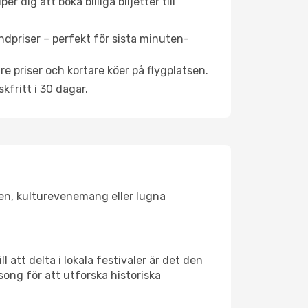
 dig att boka billiga biljetter till
ndpriser – perfekt för sista minuten-
re priser och kortare köer på flygplatsen.
fritt i 30 dagar.
sken, kulturevenemang eller lugna
 att delta i lokala festivaler är det den
ong för att utforska historiska