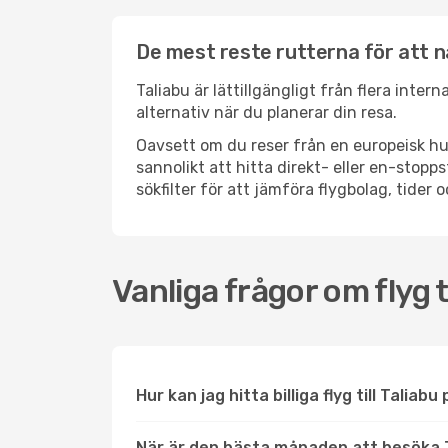
De mest reste rutterna för att n
Taliabu är lättillgängligt från flera inter
alternativ när du planerar din resa.
Oavsett om du reser från en europeisk hu
sannolikt att hitta direkt- eller en-sto
sökfilter för att jämföra flygbolag, tider 
Vanliga frågor om flyg ti
Hur kan jag hitta billiga flyg till Taliabu
När är den bästa månaden att besöka 