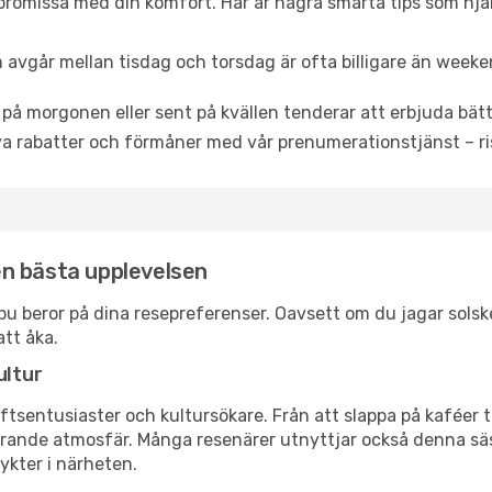
promissa med din komfort. Här är några smarta tips som hjälper
 avgår mellan tisdag och torsdag är ofta billigare än weeke
 på morgonen eller sent på kvällen tenderar att erbjuda bätt
a rabatter och förmåner med vår prenumerationstjänst – risk
den bästa upplevelsen
liabu beror på dina resepreferenser. Oavsett om du jagar sol
att åka.
ultur
tsentusiaster och kultursökare. Från att slappa på kaféer till
erande atmosfär. Många resenärer utnyttjar också denna säs
ykter i närheten.