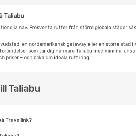
å Taliabu
nationella nav. Frekventa rutter från större globala städer sä
vudstad, en nordamerikansk gateway eller en större stad i 
ppsförbindelser som tar dig närmare Taliabu med minimal ans
och priser – och boka din ideala rutt idag.
ll Taliabu
 på Travellink?
Taliabu?