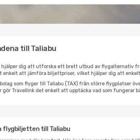
dena till Taliabu
nk hjälper dig att utforska ett brett utbud av flygalternativ 
et enkelt att jämföra biljettpriser, vilket hjälper dig att enke
ygbolag som flyger till Taliabu (TAX) från större flygplatser 
r gör Travellink det enkelt att upptäcka vad som fungerar bä
flygbiljetten till Taliabu