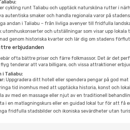
aliabu:
er cykling runt Taliabu och upptäck natursköna rutter i när
a autentiska smaker och handla regionala varor på stade
a andan i Taliabu – från livliga avenyer till fridfulla landsk
 utomhuskonserter och utställningar som visar upp lokala t
ad genom historiska kvarter och lär dig om stadens förflut
ättre erbjudanden
är ofta bättre priser och färre folkmassor. Det är det perfe
 flyg tenderar att vara billigare, och vissa attraktioner erbj
i Taliabu:
r:
Uppgradera ditt hotell eller spendera pengar på god mat m
ringa tid inomhus med att upptäcka historia, konst och lokal
a av med en massage eller njut av en traditionell behandlin
ta i en matlagningskurs eller en guidad lokal tur för att få
ga fridfulla stadsbilder och ikoniska sevärdheter utan turistt