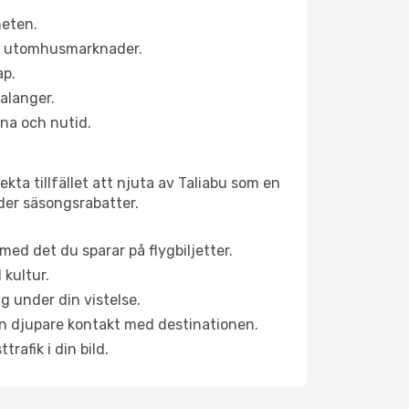
heten.
ns utomhusmarknader.
ap.
alanger.
na och nutid.
kta tillfället att njuta av Taliabu som en
uder säsongsrabatter.
ed det du sparar på flygbiljetter.
 kultur.
g under din vistelse.
 en djupare kontakt med destinationen.
rafik i din bild.