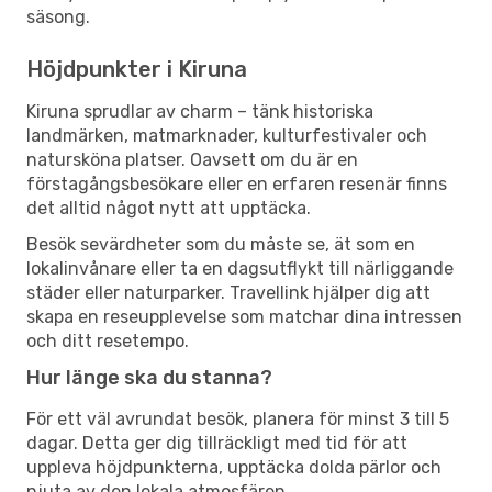
säsong.
Höjdpunkter i Kiruna
Kiruna sprudlar av charm – tänk historiska
landmärken, matmarknader, kulturfestivaler och
natursköna platser. Oavsett om du är en
förstagångsbesökare eller en erfaren resenär finns
det alltid något nytt att upptäcka.
Besök sevärdheter som du måste se, ät som en
lokalinvånare eller ta en dagsutflykt till närliggande
städer eller naturparker. Travellink hjälper dig att
skapa en reseupplevelse som matchar dina intressen
och ditt resetempo.
Hur länge ska du stanna?
För ett väl avrundat besök, planera för minst 3 till 5
dagar. Detta ger dig tillräckligt med tid för att
uppleva höjdpunkterna, upptäcka dolda pärlor och
njuta av den lokala atmosfären.