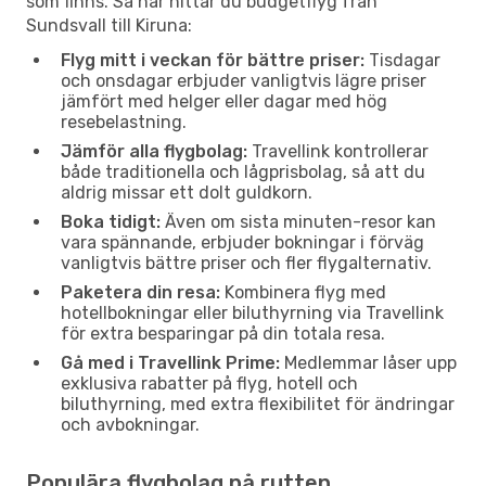
som finns. Så här hittar du budgetflyg från
Sundsvall till Kiruna:
Flyg mitt i veckan för bättre priser:
Tisdagar
och onsdagar erbjuder vanligtvis lägre priser
jämfört med helger eller dagar med hög
resebelastning.
Jämför alla flygbolag:
Travellink kontrollerar
både traditionella och lågprisbolag, så att du
aldrig missar ett dolt guldkorn.
Boka tidigt:
Även om sista minuten-resor kan
vara spännande, erbjuder bokningar i förväg
vanligtvis bättre priser och fler flygalternativ.
Paketera din resa:
Kombinera flyg med
hotellbokningar eller biluthyrning via Travellink
för extra besparingar på din totala resa.
Gå med i Travellink Prime:
Medlemmar låser upp
exklusiva rabatter på flyg, hotell och
biluthyrning, med extra flexibilitet för ändringar
och avbokningar.
Populära flygbolag på rutten