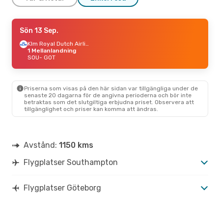
Sön 30 Aug.
Sön 13 Sep.
- Sön 6 Sep.
Klm Royal Dutch Airlines
Klm Royal Dutch Airlines
1 Mellanlandning
1 Mellanlandning
SOU
SOU
- GOT
- GOT
Klm Royal Dutch Airlines
1 Mellanlandning
GOT
- SOU
Priserna som visas på den här sidan var tillgängliga under de
senaste 20 dagarna för de angivna perioderna och bör inte
betraktas som det slutgiltiga erbjudna priset. Observera att
tillgänglighet och priser kan komma att ändras.
Avstånd:
1150 kms
Flygplatser Southampton
Flygplatser Göteborg