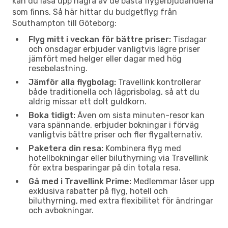
kan du låsa upp några av de bästa flygerbjudandena
som finns. Så här hittar du budgetflyg från
Southampton till Göteborg:
Flyg mitt i veckan för bättre priser:
Tisdagar
och onsdagar erbjuder vanligtvis lägre priser
jämfört med helger eller dagar med hög
resebelastning.
Jämför alla flygbolag:
Travellink kontrollerar
både traditionella och lågprisbolag, så att du
aldrig missar ett dolt guldkorn.
Boka tidigt:
Även om sista minuten-resor kan
vara spännande, erbjuder bokningar i förväg
vanligtvis bättre priser och fler flygalternativ.
Paketera din resa:
Kombinera flyg med
hotellbokningar eller biluthyrning via Travellink
för extra besparingar på din totala resa.
Gå med i Travellink Prime:
Medlemmar låser upp
exklusiva rabatter på flyg, hotell och
biluthyrning, med extra flexibilitet för ändringar
och avbokningar.