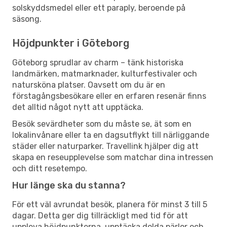
solskyddsmedel eller ett paraply, beroende på
säsong.
Höjdpunkter i Göteborg
Göteborg sprudlar av charm – tänk historiska
landmärken, matmarknader, kulturfestivaler och
natursköna platser. Oavsett om du är en
förstagångsbesökare eller en erfaren resenär finns
det alltid något nytt att upptäcka.
Besök sevärdheter som du måste se, ät som en
lokalinvånare eller ta en dagsutflykt till närliggande
städer eller naturparker. Travellink hjälper dig att
skapa en reseupplevelse som matchar dina intressen
och ditt resetempo.
Hur länge ska du stanna?
För ett väl avrundat besök, planera för minst 3 till 5
dagar. Detta ger dig tillräckligt med tid för att
uppleva höjdpunkterna, upptäcka dolda pärlor och