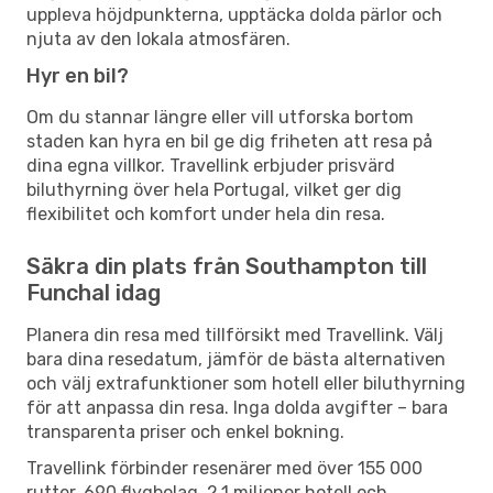
uppleva höjdpunkterna, upptäcka dolda pärlor och
njuta av den lokala atmosfären.
Hyr en bil?
Om du stannar längre eller vill utforska bortom
staden kan hyra en bil ge dig friheten att resa på
dina egna villkor. Travellink erbjuder prisvärd
biluthyrning över hela Portugal, vilket ger dig
flexibilitet och komfort under hela din resa.
Säkra din plats från Southampton till
Funchal idag
Planera din resa med tillförsikt med Travellink. Välj
bara dina resedatum, jämför de bästa alternativen
och välj extrafunktioner som hotell eller biluthyrning
för att anpassa din resa. Inga dolda avgifter – bara
transparenta priser och enkel bokning.
Travellink förbinder resenärer med över 155 000
rutter, 690 flygbolag, 2,1 miljoner hotell och