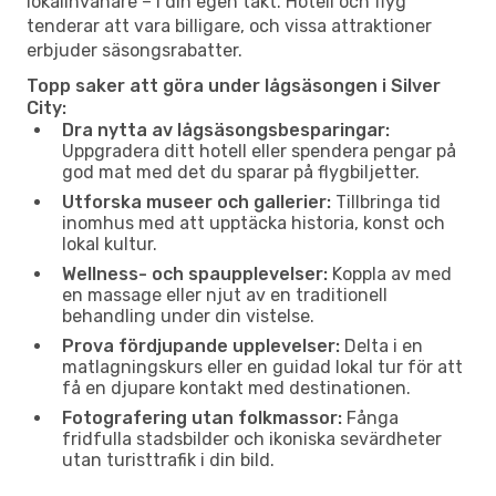
lokalinvånare – i din egen takt. Hotell och flyg
tenderar att vara billigare, och vissa attraktioner
erbjuder säsongsrabatter.
Topp saker att göra under lågsäsongen i Silver
City:
Dra nytta av lågsäsongsbesparingar:
Uppgradera ditt hotell eller spendera pengar på
god mat med det du sparar på flygbiljetter.
Utforska museer och gallerier:
Tillbringa tid
inomhus med att upptäcka historia, konst och
lokal kultur.
Wellness- och spaupplevelser:
Koppla av med
en massage eller njut av en traditionell
behandling under din vistelse.
Prova fördjupande upplevelser:
Delta i en
matlagningskurs eller en guidad lokal tur för att
få en djupare kontakt med destinationen.
Fotografering utan folkmassor:
Fånga
fridfulla stadsbilder och ikoniska sevärdheter
utan turisttrafik i din bild.