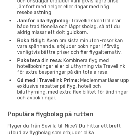
och onsdagar erbjuder vanligtvis lägre priser
jämfört med helger eller dagar med hög
resebelastning.
Jämför alla flygbolag:
Travellink kontrollerar
både traditionella och lågprisbolag, så att du
aldrig missar ett dolt guldkorn.
Boka tidigt:
Även om sista minuten-resor kan
vara spännande, erbjuder bokningar i förväg
vanligtvis bättre priser och fler flygalternativ.
Paketera din resa:
Kombinera flyg med
hotellbokningar eller biluthyrning via Travellink
för extra besparingar på din totala resa.
Gå med i Travellink Prime:
Medlemmar låser upp
exklusiva rabatter på flyg, hotell och
biluthyrning, med extra flexibilitet för ändringar
och avbokningar.
Populära flygbolag på rutten
Flyger du från Sevilla till Nice? Du hittar ett brett
utbud av flygbolag som erbjuder olika