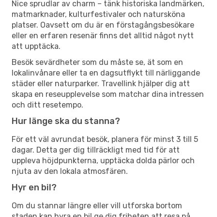
Nice sprudlar av charm – tänk historiska landmärken,
matmarknader, kulturfestivaler och natursköna
platser. Oavsett om du är en förstagångsbesökare
eller en erfaren resenär finns det alltid något nytt
att upptäcka.
Besök sevärdheter som du måste se, ät som en
lokalinvånare eller ta en dagsutflykt till närliggande
städer eller naturparker. Travellink hjälper dig att
skapa en reseupplevelse som matchar dina intressen
och ditt resetempo.
Hur länge ska du stanna?
För ett väl avrundat besök, planera för minst 3 till 5
dagar. Detta ger dig tillräckligt med tid för att
uppleva höjdpunkterna, upptäcka dolda pärlor och
njuta av den lokala atmosfären.
Hyr en bil?
Om du stannar längre eller vill utforska bortom
staden kan hyra en bil ge dig friheten att resa på