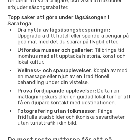
tenderar att vara billigare, och vissa attraktioner
erbjuder säsongsrabatter.
Topp saker att göra under lågsäsongen i
Saratoga:
Dra nytta av lågsäsongsbesparingar:
Uppgradera ditt hotell eller spendera pengar på
god mat med det du sparar på flygbiljetter.
Utforska museer och gallerier:
Tillbringa tid
inomhus med att upptäcka historia, konst och
lokal kultur.
Wellness- och spaupplevelser:
Koppla av med
en massage eller njut av en traditionell
behandling under din vistelse.
Prova fördjupande upplevelser:
Delta i en
matlagningskurs eller en guidad lokal tur för att
få en djupare kontakt med destinationen.
Fotografering utan folkmassor:
Fånga
fridfulla stadsbilder och ikoniska sevärdheter
utan turisttrafik i din bild.
De mest reste rutterna för att nå