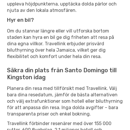
uppleva höjdpunkterna, upptäcka dolda pärlor och
njuta av den lokala atmosfären.
Hyr en bil?
Om du stannar längre eller vill utforska bortom
staden kan hyra en bil ge dig friheten att resa på
dina egna villkor. Travellink erbjuder prisvärd
biluthyrning över hela Jamaica, vilket ger dig
flexibilitet och komfort under hela din resa.
Säkra din plats från Santo Domingo till
Kingston idag
Planera din resa med tillförsikt med Travellink. Välj
bara dina resedatum, jämför de bästa alternativen
och välj extrafunktioner som hotell eller biluthyrning
för att anpassa din resa. Inga dolda avgifter – bara
transparenta priser och enkel bokning.
Travellink förbinder resenärer med över 155 000
rutter, 690 flygbolag, 2,1 miljoner hotell och