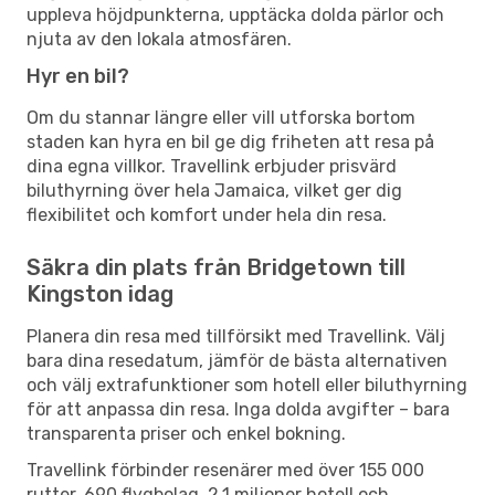
uppleva höjdpunkterna, upptäcka dolda pärlor och
njuta av den lokala atmosfären.
Hyr en bil?
Om du stannar längre eller vill utforska bortom
staden kan hyra en bil ge dig friheten att resa på
dina egna villkor. Travellink erbjuder prisvärd
biluthyrning över hela Jamaica, vilket ger dig
flexibilitet och komfort under hela din resa.
Säkra din plats från Bridgetown till
Kingston idag
Planera din resa med tillförsikt med Travellink. Välj
bara dina resedatum, jämför de bästa alternativen
och välj extrafunktioner som hotell eller biluthyrning
för att anpassa din resa. Inga dolda avgifter – bara
transparenta priser och enkel bokning.
Travellink förbinder resenärer med över 155 000
rutter, 690 flygbolag, 2,1 miljoner hotell och