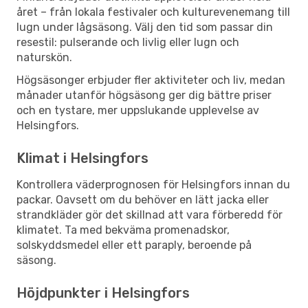
året – från lokala festivaler och kulturevenemang till
lugn under lågsäsong. Välj den tid som passar din
resestil: pulserande och livlig eller lugn och
naturskön.
Högsäsonger erbjuder fler aktiviteter och liv, medan
månader utanför högsäsong ger dig bättre priser
och en tystare, mer uppslukande upplevelse av
Helsingfors.
Klimat i Helsingfors
Kontrollera väderprognosen för Helsingfors innan du
packar. Oavsett om du behöver en lätt jacka eller
strandkläder gör det skillnad att vara förberedd för
klimatet. Ta med bekväma promenadskor,
solskyddsmedel eller ett paraply, beroende på
säsong.
Höjdpunkter i Helsingfors