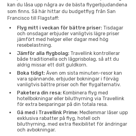
kan du låsa upp några av de bästa flygerbjudandena
som finns. Så här hittar du budgetflyg från San
Francisco till Flagstaff:
Flyg mitt i veckan för bättre priser:
Tisdagar
och onsdagar erbjuder vanligtvis lägre priser
jämfört med helger eller dagar med hög
resebelastning.
Jämför alla flygbolag:
Travellink kontrollerar
både traditionella och lågprisbolag, så att du
aldrig missar ett dolt guldkorn.
Boka tidigt:
Även om sista minuten-resor kan
vara spännande, erbjuder bokningar i förväg
vanligtvis bättre priser och fler flygalternativ.
Paketera din resa:
Kombinera flyg med
hotellbokningar eller biluthyrning via Travellink
för extra besparingar på din totala resa.
Gå med i Travellink Prime:
Medlemmar låser upp
exklusiva rabatter på flyg, hotell och
biluthyrning, med extra flexibilitet för ändringar
och avbokningar.