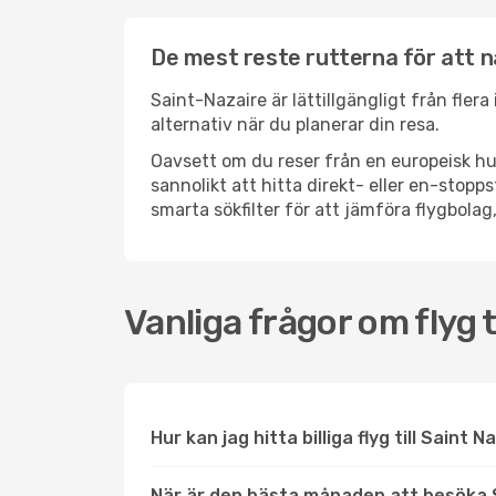
De mest reste rutterna för att n
Saint-Nazaire är lättillgängligt från fler
alternativ när du planerar din resa.
Oavsett om du reser från en europeisk hu
sannolikt att hitta direkt- eller en-sto
smarta sökfilter för att jämföra flygbolag,
Vanliga frågor om flyg t
Hur kan jag hitta billiga flyg till Saint 
När är den bästa månaden att besöka 