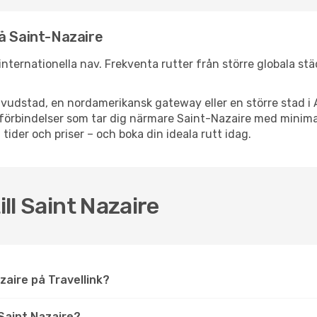
å Saint-Nazaire
a internationella nav. Frekventa rutter från större globala st
vudstad, en nordamerikansk gateway eller en större stad i 
ppsförbindelser som tar dig närmare Saint-Nazaire med minim
 tider och priser – och boka din ideala rutt idag.
ill Saint Nazaire
Nazaire på Travellink?
Saint Nazaire?