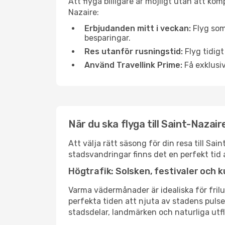
Att flyga billigare är möjligt utan att kom
Nazaire:
Erbjudanden mitt i veckan:
Flyg som
besparingar.
Res utanför rusningstid:
Flyg tidigt
Använd Travellink Prime:
Få exklusiv
När du ska flyga till Saint-Nazai
Att välja rätt säsong för din resa till S
stadsvandringar finns det en perfekt tid 
Högtrafik: Solsken, festivaler och k
Varma vädermånader är idealiska för friluf
perfekta tiden att njuta av stadens puls
stadsdelar, landmärken och naturliga utfl