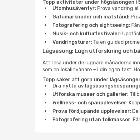
Topp aktiviteter under högsäsongen i 
Utomhusäventyr:
Prova vandring ell
Gatumarknader och matstånd:
Prov
Fotografering och sightseeing:
Fång
Musik- och kulturfestivaler:
Upptäck
Vandringsturer:
Ta en guidad promen
Lågsäsong: Lugn utforskning och b
Att resa under de lugnare månaderna inneb
som en lokalinvånare – i din egen takt. Ho
Topp saker att göra under lågsäsongen
Dra nytta av lågsäsongsbesparinga
Utforska museer och gallerier:
Tillb
Wellness- och spaupplevelser:
Koppl
Prova fördjupande upplevelser:
Del
Fotografering utan folkmassor:
Fån