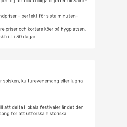
 dig att boka billiga biljetter till Saint-
ndpriser – perfekt för sista minuten-
re priser och kortare köer på flygplatsen.
fritt i 30 dagar.
gar solsken, kulturevenemang eller lugna
 att delta i lokala festivaler är det den
ong för att utforska historiska