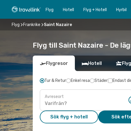
Flyg
Hotell
Flyg + Hotell
Hyrbil
Flyg
Frankrike
Saint Nazaire
Flyg till Saint Nazaire - De l
Flygresor
Hotell
Flyg
Tur & Retur
Enkel resa
Städer
Endast di
Avreseort
Sök flyg + hotell
Sök efte