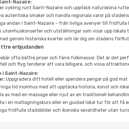
Saint-Nazaire:
er cykling runt Saint-Nazaire och upptäck natursköna rutte
a autentiska smaker och handla regionala varor på stade
a andan i Saint-Nazaire – från livliga avenyer till fridfulla
 utomhuskonserter och utställningar som visar upp lokala t
ad genom historiska kvarter och lär dig om stadens förflut
ättre erbjudanden
är ofta bättre priser och färre folkmassor. Det är det perfe
tell och flyg tenderar att vara billigare, och vissa attraktio
 i Saint-Nazaire:
r:
Uppgradera ditt hotell eller spendera pengar på god mat m
ringa tid inomhus med att upptäcka historia, konst och lokal
a av med en massage eller njut av en traditionell behandlin
ta i en matlagningskurs eller en guidad lokal tur för att få
ga fridfulla stadsbilder och ikoniska sevärdheter utan turistt