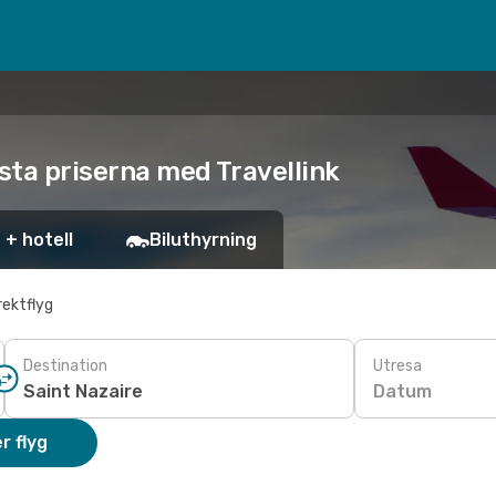
ägsta priserna med Travellink
 + hotell
Biluthyrning
rektflyg
Destination
Utresa
Datum
r flyg