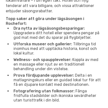
lokalinvånare – i din egen takt. Hotell och flyg
tenderar att vara billigare, och vissa attraktioner
erbjuder säsongsrabatter.
Topp saker att göra under lågsäsongen i
Rochefort:
Dra nytta av lågsäsongsbesparingar:
Uppgradera ditt hotell eller spendera pengar på
god mat med det du sparar på flygbiljetter.
Utforska museer och gallerier:
Tillbringa tid
inomhus med att upptäcka historia, konst och
lokal kultur.
Wellness- och spaupplevelser:
Koppla av med
en massage eller njut av en traditionell
behandling under din vistelse.
Prova fördjupande upplevelser:
Delta i en
matlagningskurs eller en guidad lokal tur för att
få en djupare kontakt med destinationen.
Fotografering utan folkmassor:
Fånga
fridfulla stadsbilder och ikoniska sevärdheter
utan turisttrafik i din bild.