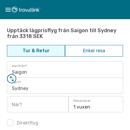
Upptäck lågprisflyg från Saigon till Sydney
från 3318 SEK
Tur & Retur
Enkel resa
Varifrån?
Saigon
Vart?
Sydney
Resenärer
När?
1 vuxen
Direktflyg