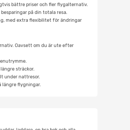
is bättre priser och fler flygalternativ.
 besparingar på din totala resa.
g, med extra flexibilitet för ändringar
rnativ. Oavsett om du är ute efter
a benutrymme.
längre sträckor.
lt under nattresor.
å längre flygningar.
kuddar, laddare, en bra bok och alla