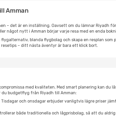
till Amman
en – det är en inställning. Oavsett om du lämnar Riyadh för
 eller något nytt i Amman börjar varje resa med en enda bokn
flygalternativ, blanda flygbolag och skapa en resplan som pa
resetips – ditt nästa äventyr är bara ett klick bort.
t kompromissa med kvaliteten. Med smart planering kan du l
r du budgetflyg från Riyadh till Amman:
Tisdagar och onsdagar erbjuder vanligtvis lägre priser jäm
trollerar både traditionella och lågprisbolag, så att du aldrig