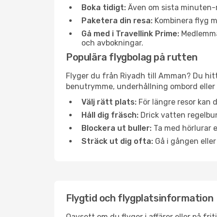
Boka tidigt:
Även om sista minuten-res
Paketera din resa:
Kombinera flyg me
Gå med i Travellink Prime:
Medlemmar 
och avbokningar.
Populära flygbolag på rutten
Flyger du från Riyadh till Amman? Du hitt
benutrymme, underhållning ombord eller b
Välj rätt plats:
För längre resor kan d
Håll dig fräsch:
Drick vatten regelbun
Blockera ut buller:
Ta med hörlurar el
Sträck ut dig ofta:
Gå i gången eller
Flygtid och flygplatsinformation
Oavsett om du flyger i affärer eller på fr