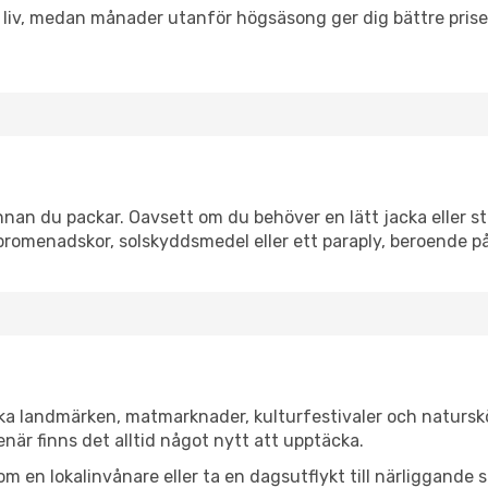
h liv, medan månader utanför högsäsong ger dig bättre pris
an du packar. Oavsett om du behöver en lätt jacka eller str
romenadskor, solskyddsmedel eller ett paraply, beroende p
ka landmärken, matmarknader, kulturfestivaler och naturskö
när finns det alltid något nytt att upptäcka.
en lokalinvånare eller ta en dagsutflykt till närliggande st