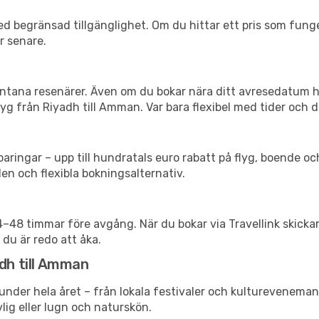
d begränsad tillgänglighet. Om du hittar ett pris som funger
r senare.
spontana resenärer. Även om du bokar nära ditt avresedatum 
yg från Riyadh till Amman. Var bara flexibel med tider och d
ringar – upp till hundratals euro rabatt på flyg, boende o
en och flexibla bokningsalternativ.
24–48 timmar före avgång. När du bokar via Travellink skick
 du är redo att åka.
adh till Amman
under hela året – från lokala festivaler och kulturevenemang
vlig eller lugn och naturskön.