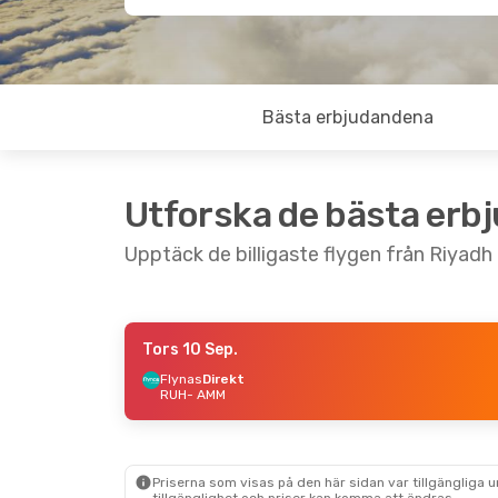
Bästa erbjudandena
Utforska de bästa erb
Upptäck de billigaste flygen från Riyadh
Tors 10 Sep.
Fre 14 Aug.
- Mån 17 Aug.
Flynas
Direkt
RUH
- AMM
Flynas
Direkt
RUH
- AMM
Flynas
1 Mellanlandning
AMM
- RUH
Priserna som visas på den här sidan var tillgängliga 