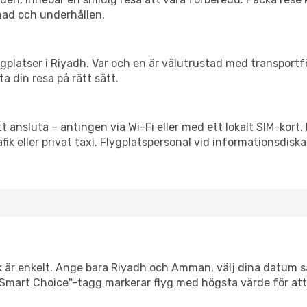
nad och underhållen.
flygplatser i Riyadh. Var och en är välutrustad med transport
ta din resa på rätt sätt.
 ansluta – antingen via Wi-Fi eller med ett lokalt SIM-kort. 
afik eller privat taxi. Flygplatspersonal vid informationsdiska
k är enkelt. Ange bara Riyadh och Amman, välj dina datum så 
Vår "Smart Choice"-tagg markerar flyg med högsta värde för at