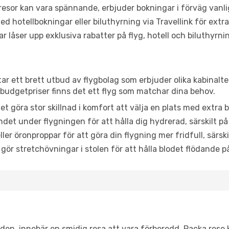
or kan vara spännande, erbjuder bokningar i förväg vanligtv
d hotellbokningar eller biluthyrning via Travellink för extra
låser upp exklusiva rabatter på flyg, hotell och biluthyrnin
ar ett brett utbud av flygbolag som erbjuder olika kabinalte
udgetpriser finns det ett flyg som matchar dina behov.
et göra stor skillnad i komfort att välja en plats med extr
det under flygningen för att hålla dig hydrerad, särskilt på 
ler öronproppar för att göra din flygning mer fridfull, särski
 gör stretchövningar i stolen för att hålla blodet flödande p
itiden, innebär en smidig resa att vara förberedd. Packa rese 