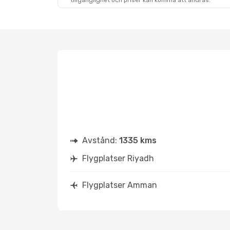
tillgänglighet och priser kan komma att ändras.
Avstånd:
1335 kms
Flygplatser Riyadh
Flygplatser Amman