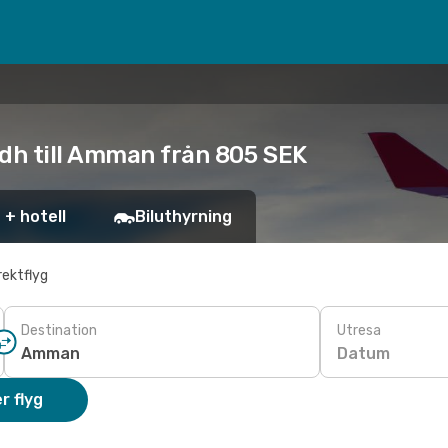
adh till Amman från 805 SEK
 + hotell
Biluthyrning
rektflyg
Destination
Utresa
Datum
r flyg