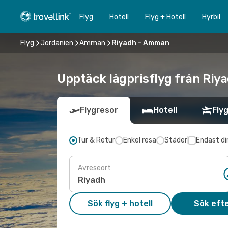
Flyg
Hotell
Flyg + Hotell
Hyrbil
Flyg
Jordanien
Amman
Riyadh - Amman
Upptäck lågprisflyg från Riy
Flygresor
Hotell
Flyg
Tur & Retur
Enkel resa
Städer
Endast di
Avreseort
Sök flyg + hotell
Sök efte