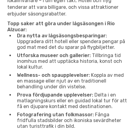
lokalinvånare – i din egen takt. Hotell och flyg
tenderar att vara billigare, och vissa attraktioner
erbjuder säsongsrabatter.
Topp saker att göra under lågsäsongen i Rio
Alzucar:
Dra nytta av lågsäsongsbesparingar:
Uppgradera ditt hotell eller spendera pengar på
god mat med det du sparar på flygbiljetter.
Utforska museer och gallerier:
Tillbringa tid
inomhus med att upptäcka historia, konst och
lokal kultur.
Wellness- och spaupplevelser:
Koppla av med
en massage eller njut av en traditionell
behandling under din vistelse.
Prova fördjupande upplevelser:
Delta i en
matlagningskurs eller en guidad lokal tur för att
få en djupare kontakt med destinationen.
Fotografering utan folkmassor:
Fånga
fridfulla stadsbilder och ikoniska sevärdheter
utan turisttrafik i din bild.