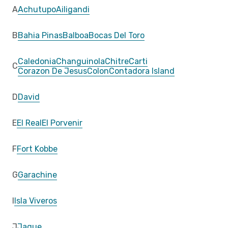
A
Achutupo
Ailigandi
B
Bahia Pinas
Balboa
Bocas Del Toro
Caledonia
Changuinola
Chitre
Carti
C
Corazon De Jesus
Colon
Contadora Island
D
David
E
El Real
El Porvenir
F
Fort Kobbe
G
Garachine
I
Isla Viveros
J
Jaque