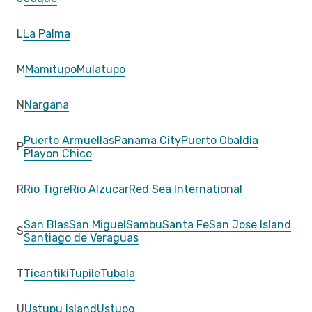
L
La Palma
M
Mamitupo
Mulatupo
N
Nargana
Puerto Armuellas
Panama City
Puerto Obaldia
P
Playon Chico
R
Rio Tigre
Rio Alzucar
Red Sea International
San Blas
San Miguel
Sambu
Santa Fe
San Jose Island
S
Santiago de Veraguas
T
Ticantiki
Tupile
Tubala
U
Ustupu Island
Ustupo