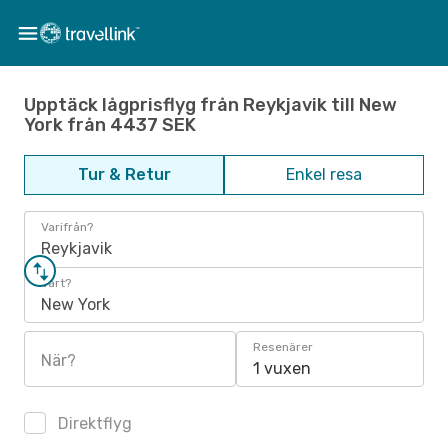
Upptäck lågprisflyg från Reykjavik till New
York från 4437 SEK
Tur & Retur
Enkel resa
Varifrån?
Reykjavik
Vart?
New York
Resenärer
När?
1 vuxen
Direktflyg