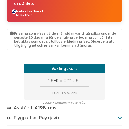
Tors 3 Sep.
Icelandair
Direkt
REK
- NYC
Priserna som visas på den här sidan var tillgängliga under de
senaste 20 dagarna för de angivna perioderna och bör inte
betraktas som det slutgiltiga erbjudna priset. Observera att
tillgänglighet och priser kan komma att ändras.
Växlingskurs
1 SEK = 0.11 USD
1 USD = 9.52 SEK
Senast kontrollerad Lör 8/08
Avstånd:
4198 kms
Flygplatser Reykjavik