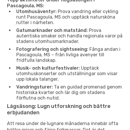
Pascagoula, MS:
Utomhusäventyr:
Prova vandring eller cykling
runt Pascagoula, MS och upptäck natursköna
rutter i närheten.
Gatumarknader och matstånd:
Prova
autentiska smaker och handla regionala varor på
stadens utomhusmarknader.
Fotografering och sightseeing:
Fånga andan i
Pascagoula, MS – från livliga avenyer till
fridfulla landskap.
Musik- och kulturfestivaler:
Upptäck
utomhuskonserter och utställningar som visar
upp lokala talanger.
Vandringsturer:
Ta en guidad promenad genom
historiska kvarter och lär dig om stadens
förflutna och nutid.
Lågsäsong: Lugn utforskning och bättre
erbjudanden
Att resa under de lugnare månaderna innebär ofta
bättre priser och färre folkmassor. Det är det