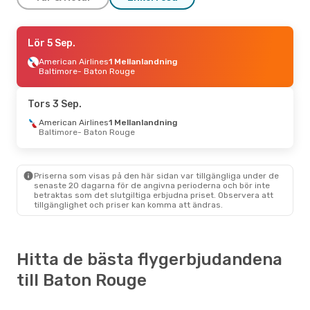
Fre 16 Okt.
Lör 5 Sep.
- Fre 23 Okt.
British Airways
American Airlines
2 Mellanlandningar
1 Mellanlandning
Köpenhamn
Baltimore
- Baton Rouge
- Baton Rouge
American Airlines
2 Mellanlandningar
Baton Rouge
- Köpenhamn
Tors 3 Sep.
American Airlines
1 Mellanlandning
Baltimore
- Baton Rouge
Priserna som visas på den här sidan var tillgängliga under de
senaste 20 dagarna för de angivna perioderna och bör inte
betraktas som det slutgiltiga erbjudna priset. Observera att
tillgänglighet och priser kan komma att ändras.
Hitta de bästa flygerbjudandena
till Baton Rouge