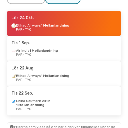
Sön 16 Aug.
Lör 24 Okt.
- Sön 23 Aug.
Etihad Airways
Etihad Airways
1 Mellanlandning
1 Mellanlandning
PAR
- TYO
PAR
- TYO
Etihad Airways
1 Mellanlandning
Tis 1 Sep.
TYO
- PAR
Air India
1 Mellanlandning
PAR
- TYO
Lör 22 Aug.
Etihad Airways
1 Mellanlandning
PAR
- TYO
Tis 22 Sep.
China Southern Airlines
1 Mellanlandning
PAR
- TYO
Priserna som visas på den här sidan var tillgängliga under de