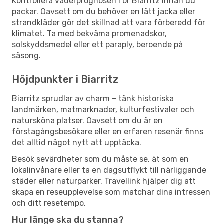
Kontrollera väderprognosen för Biarritz innan du
packar. Oavsett om du behöver en lätt jacka eller
strandkläder gör det skillnad att vara förberedd för
klimatet. Ta med bekväma promenadskor,
solskyddsmedel eller ett paraply, beroende på
säsong.
Höjdpunkter i Biarritz
Biarritz sprudlar av charm – tänk historiska
landmärken, matmarknader, kulturfestivaler och
natursköna platser. Oavsett om du är en
förstagångsbesökare eller en erfaren resenär finns
det alltid något nytt att upptäcka.
Besök sevärdheter som du måste se, ät som en
lokalinvånare eller ta en dagsutflykt till närliggande
städer eller naturparker. Travellink hjälper dig att
skapa en reseupplevelse som matchar dina intressen
och ditt resetempo.
Hur länge ska du stanna?