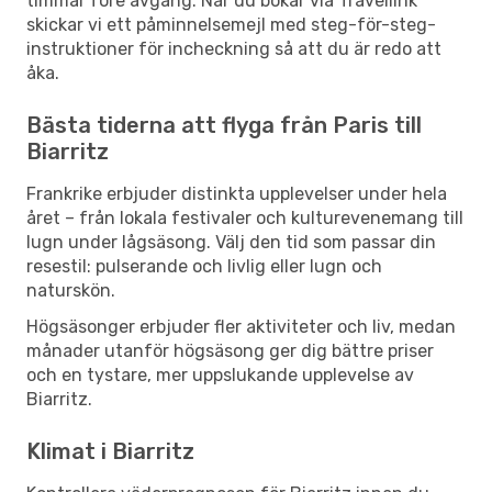
timmar före avgång. När du bokar via Travellink
skickar vi ett påminnelsemejl med steg-för-steg-
instruktioner för incheckning så att du är redo att
åka.
Bästa tiderna att flyga från Paris till
Biarritz
Frankrike erbjuder distinkta upplevelser under hela
året – från lokala festivaler och kulturevenemang till
lugn under lågsäsong. Välj den tid som passar din
resestil: pulserande och livlig eller lugn och
naturskön.
Högsäsonger erbjuder fler aktiviteter och liv, medan
månader utanför högsäsong ger dig bättre priser
och en tystare, mer uppslukande upplevelse av
Biarritz.
Klimat i Biarritz