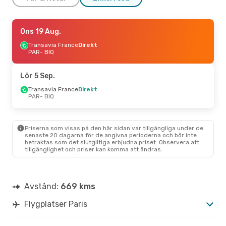
Lör 12 Sep.
Ons 19 Aug.
- Mån 14 Sep.
Transavia France
Transavia France
Direkt
Direkt
PAR
PAR
- BIQ
- BIQ
Transavia France
Direkt
BIQ
- PAR
Lör 5 Sep.
Transavia France
Direkt
PAR
- BIQ
Priserna som visas på den här sidan var tillgängliga under de
senaste 20 dagarna för de angivna perioderna och bör inte
betraktas som det slutgiltiga erbjudna priset. Observera att
tillgänglighet och priser kan komma att ändras.
Avstånd:
669 kms
Flygplatser Paris