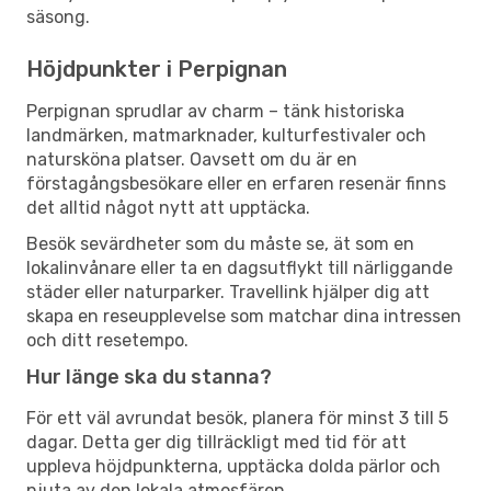
säsong.
Höjdpunkter i Perpignan
Perpignan sprudlar av charm – tänk historiska
landmärken, matmarknader, kulturfestivaler och
natursköna platser. Oavsett om du är en
förstagångsbesökare eller en erfaren resenär finns
det alltid något nytt att upptäcka.
Besök sevärdheter som du måste se, ät som en
lokalinvånare eller ta en dagsutflykt till närliggande
städer eller naturparker. Travellink hjälper dig att
skapa en reseupplevelse som matchar dina intressen
och ditt resetempo.
Hur länge ska du stanna?
För ett väl avrundat besök, planera för minst 3 till 5
dagar. Detta ger dig tillräckligt med tid för att
uppleva höjdpunkterna, upptäcka dolda pärlor och
njuta av den lokala atmosfären.