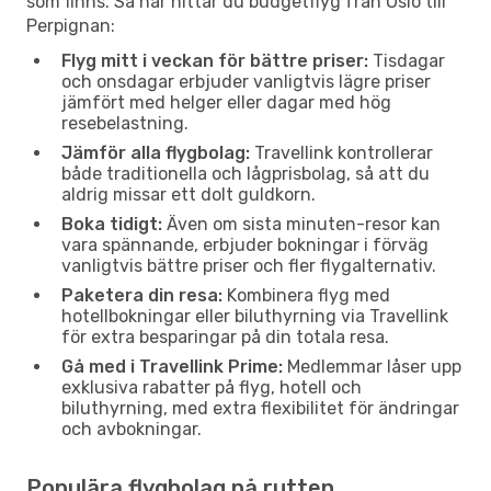
som finns. Så här hittar du budgetflyg från Oslo till
Perpignan:
Flyg mitt i veckan för bättre priser:
Tisdagar
och onsdagar erbjuder vanligtvis lägre priser
jämfört med helger eller dagar med hög
resebelastning.
Jämför alla flygbolag:
Travellink kontrollerar
både traditionella och lågprisbolag, så att du
aldrig missar ett dolt guldkorn.
Boka tidigt:
Även om sista minuten-resor kan
vara spännande, erbjuder bokningar i förväg
vanligtvis bättre priser och fler flygalternativ.
Paketera din resa:
Kombinera flyg med
hotellbokningar eller biluthyrning via Travellink
för extra besparingar på din totala resa.
Gå med i Travellink Prime:
Medlemmar låser upp
exklusiva rabatter på flyg, hotell och
biluthyrning, med extra flexibilitet för ändringar
och avbokningar.
Populära flygbolag på rutten