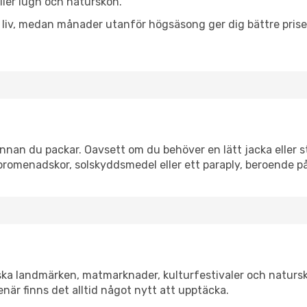
eller lugn och naturskön.
h liv, medan månader utanför högsäsong ger dig bättre pris
nnan du packar. Oavsett om du behöver en lätt jacka eller st
romenadskor, solskyddsmedel eller ett paraply, beroende p
iska landmärken, matmarknader, kulturfestivaler och naturs
när finns det alltid något nytt att upptäcka.