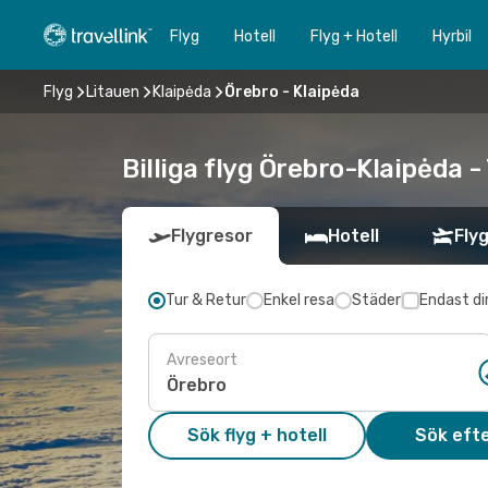
Flyg
Hotell
Flyg + Hotell
Hyrbil
Flyg
Litauen
Klaipėda
Örebro - Klaipėda
Billiga flyg Örebro-Klaipėda -
Flygresor
Hotell
Flyg
Tur & Retur
Enkel resa
Städer
Endast di
Avreseort
Sök flyg + hotell
Sök efte