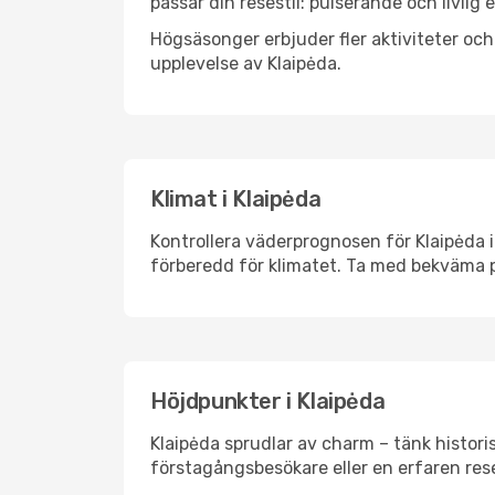
passar din resestil: pulserande och livlig 
Högsäsonger erbjuder fler aktiviteter oc
upplevelse av Klaipėda.
Klimat i Klaipėda
Kontrollera väderprognosen för Klaipėda i
förberedd för klimatet. Ta med bekväma p
Höjdpunkter i Klaipėda
Klaipėda sprudlar av charm – tänk histor
förstagångsbesökare eller en erfaren rese