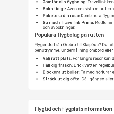
Jämför alla flygbolag:
Travellink kon
Boka tidigt:
Även om sista minuten-res
Paketera din resa:
Kombinera flyg me
Gå med i Travellink Prime:
Medlemmar 
och avbokningar.
Populära flygbolag på rutten
Flyger du från Örebro till Klaipėda? Du hi
benutrymme, underhållning ombord eller b
Välj rätt plats:
För längre resor kan d
Håll dig fräsch:
Drick vatten regelbun
Blockera ut buller:
Ta med hörlurar el
Sträck ut dig ofta:
Gå i gången eller
Flygtid och flygplatsinformation