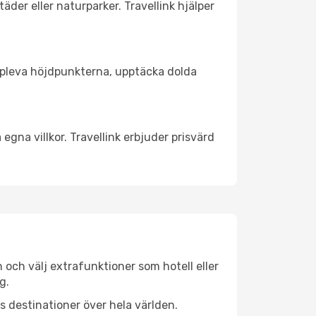
äder eller naturparker. Travellink hjälper
t uppleva höjdpunkterna, upptäcka dolda
egna villkor. Travellink erbjuder prisvärd
n och välj extrafunktioner som hotell eller
g.
ls destinationer över hela världen.