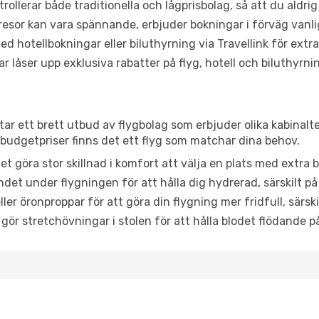
trollerar både traditionella och lågprisbolag, så att du aldrig
or kan vara spännande, erbjuder bokningar i förväg vanligtv
d hotellbokningar eller biluthyrning via Travellink för extra
låser upp exklusiva rabatter på flyg, hotell och biluthyrnin
ttar ett brett utbud av flygbolag som erbjuder olika kabinalt
udgetpriser finns det ett flyg som matchar dina behov.
et göra stor skillnad i komfort att välja en plats med extr
det under flygningen för att hålla dig hydrerad, särskilt på 
ler öronproppar för att göra din flygning mer fridfull, särski
 gör stretchövningar i stolen för att hålla blodet flödande p