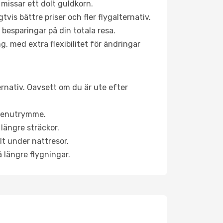
 missar ett dolt guldkorn.
is bättre priser och fler flygalternativ.
 besparingar på din totala resa.
g, med extra flexibilitet för ändringar
ernativ. Oavsett om du är ute efter
a benutrymme.
längre sträckor.
lt under nattresor.
å längre flygningar.