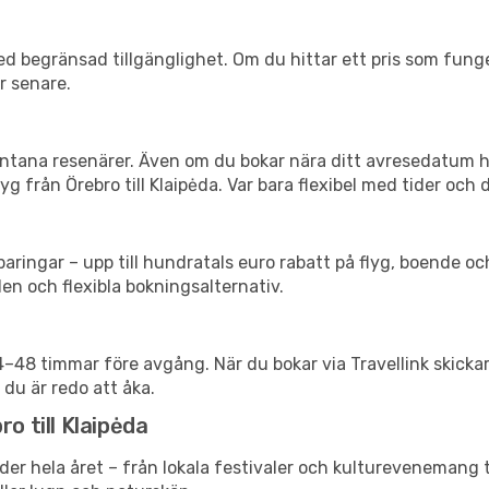
d begränsad tillgänglighet. Om du hittar ett pris som funger
r senare.
spontana resenärer. Även om du bokar nära ditt avresedatum 
g från Örebro till Klaipėda. Var bara flexibel med tider och d
ringar – upp till hundratals euro rabatt på flyg, boende o
en och flexibla bokningsalternativ.
24–48 timmar före avgång. När du bokar via Travellink skick
 du är redo att åka.
o till Klaipėda
der hela året – från lokala festivaler och kulturevenemang t