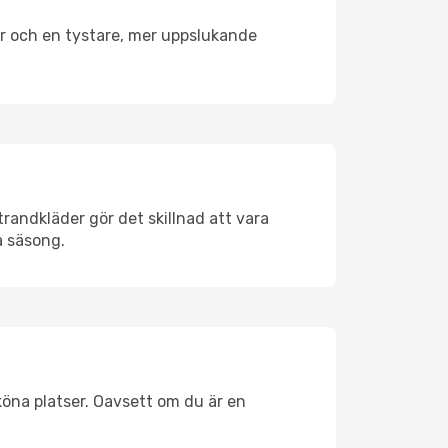
er och en tystare, mer uppslukande
randkläder gör det skillnad att vara
å säsong.
köna platser. Oavsett om du är en