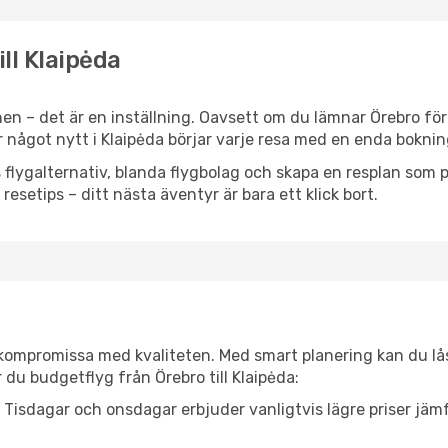
ill Klaipėda
en – det är en inställning. Oavsett om du lämnar Örebro för
ler något nytt i Klaipėda börjar varje resa med en enda boknin
flygalternativ, blanda flygbolag och skapa en resplan som pa
resetips – ditt nästa äventyr är bara ett klick bort.
t kompromissa med kvaliteten. Med smart planering kan du l
 du budgetflyg från Örebro till Klaipėda:
Tisdagar och onsdagar erbjuder vanligtvis lägre priser jäm