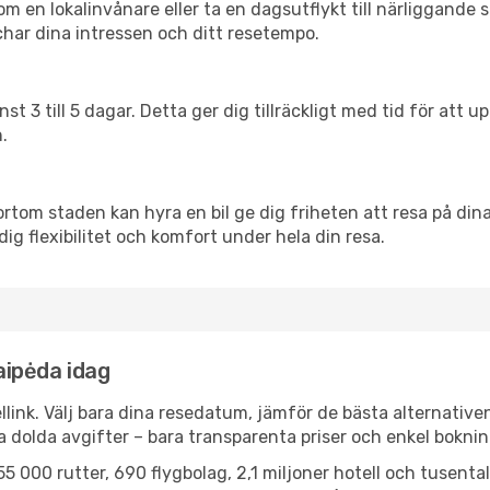
en lokalinvånare eller ta en dagsutflykt till närliggande st
har dina intressen och ditt resetempo.
nst 3 till 5 dagar. Detta ger dig tillräckligt med tid för at
.
ortom staden kan hyra en bil ge dig friheten att resa på dina 
dig flexibilitet och komfort under hela din resa.
laipėda idag
llink. Välj bara dina resedatum, jämför de bästa alternative
ga dolda avgifter – bara transparenta priser och enkel boknin
5 000 rutter, 690 flygbolag, 2,1 miljoner hotell och tusenta