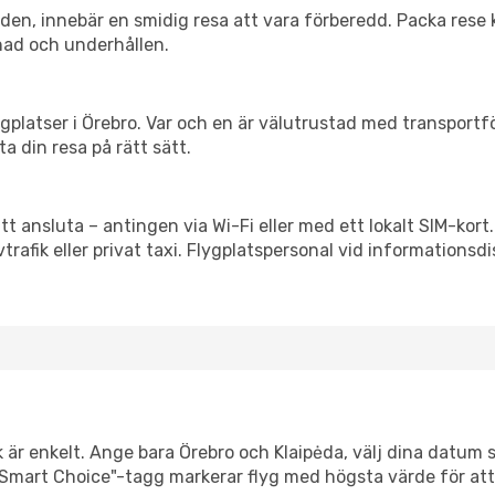
itiden, innebär en smidig resa att vara förberedd. Packa rese 
nad och underhållen.
flygplatser i Örebro. Var och en är välutrustad med transport
ta din resa på rätt sätt.
tt ansluta – antingen via Wi-Fi eller med ett lokalt SIM-kort
vtrafik eller privat taxi. Flygplatspersonal vid informationsdi
 är enkelt. Ange bara Örebro och Klaipėda, välj dina datum så
Vår "Smart Choice"-tagg markerar flyg med högsta värde för at