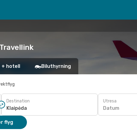
 Travellink
 + hotell
Biluthyrning
rektflyg
Destination
Utresa
Datum
r flyg