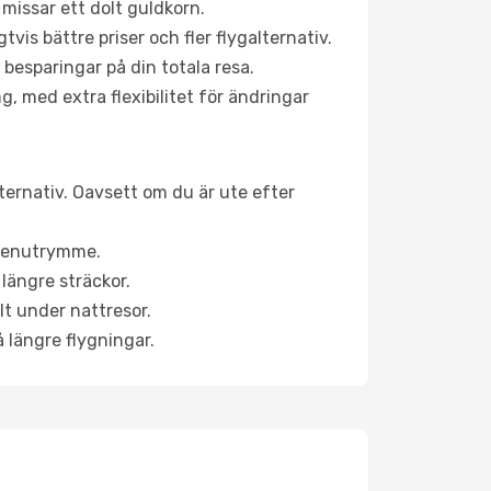
 missar ett dolt guldkorn.
is bättre priser och fler flygalternativ.
 besparingar på din totala resa.
g, med extra flexibilitet för ändringar
lternativ. Oavsett om du är ute efter
a benutrymme.
längre sträckor.
lt under nattresor.
å längre flygningar.