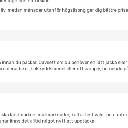
eller lugn och naturskön.
h liv, medan månader utanför högsäsong ger dig bättre pris
innan du packar. Oavsett om du behöver en lätt jacka eller 
romenadskor, solskyddsmedel eller ett paraply, beroende p
riska landmärken, matmarknader, kulturfestivaler och natur
när finns det alltid något nytt att upptäcka.