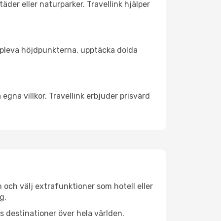
äder eller naturparker. Travellink hjälper
t uppleva höjdpunkterna, upptäcka dolda
egna villkor. Travellink erbjuder prisvärd
n och välj extrafunktioner som hotell eller
g.
ls destinationer över hela världen.