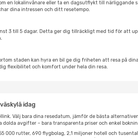
en lokalinvånare eller ta en dagsutflykt till närliggande st
har dina intressen och ditt resetempo.
nst 3 till 5 dagar. Detta ger dig tillräckligt med tid för at
.
ortom staden kan hyra en bil ge dig friheten att resa på dina 
dig flexibilitet och komfort under hela din resa.
yväskylä idag
llink. Välj bara dina resedatum, jämför de bästa alternative
ga dolda avgifter – bara transparenta priser och enkel boknin
5 000 rutter, 690 flygbolag, 2,1 miljoner hotell och tusenta