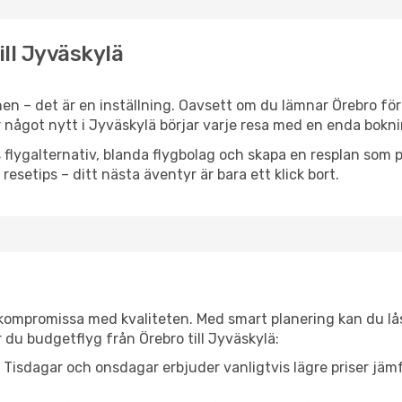
ill Jyväskylä
en – det är en inställning. Oavsett om du lämnar Örebro för
ler något nytt i Jyväskylä börjar varje resa med en enda bokn
flygalternativ, blanda flygbolag och skapa en resplan som pa
resetips – ditt nästa äventyr är bara ett klick bort.
t kompromissa med kvaliteten. Med smart planering kan du l
 du budgetflyg från Örebro till Jyväskylä:
Tisdagar och onsdagar erbjuder vanligtvis lägre priser jäm