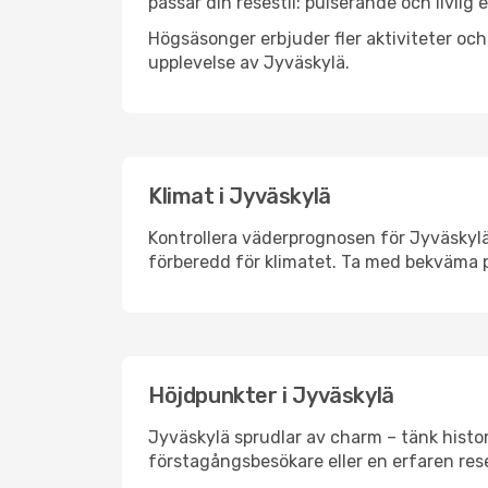
passar din resestil: pulserande och livlig 
Högsäsonger erbjuder fler aktiviteter oc
upplevelse av Jyväskylä.
Klimat i Jyväskylä
Kontrollera väderprognosen för Jyväskylä 
förberedd för klimatet. Ta med bekväma p
Höjdpunkter i Jyväskylä
Jyväskylä sprudlar av charm – tänk histo
förstagångsbesökare eller en erfaren rese