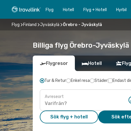
Flyg
Hotell
Flyg + Hotell
Hyrbil
Flyg
Finland
Jyväskylä
Örebro - Jyväskylä
Billiga flyg Örebro-Jyväskylä 
Flygresor
Hotell
Flyg
Tur & Retur
Enkel resa
Städer
Endast di
Avreseort
Sök flyg + hotell
Sök efte