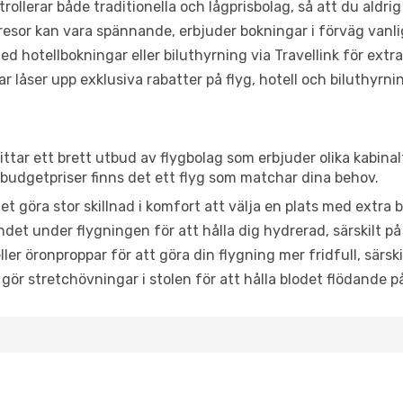
trollerar både traditionella och lågprisbolag, så att du aldrig
or kan vara spännande, erbjuder bokningar i förväg vanligtv
d hotellbokningar eller biluthyrning via Travellink för extra
låser upp exklusiva rabatter på flyg, hotell och biluthyrnin
ittar ett brett utbud av flygbolag som erbjuder olika kabina
udgetpriser finns det ett flyg som matchar dina behov.
et göra stor skillnad i komfort att välja en plats med extr
det under flygningen för att hålla dig hydrerad, särskilt på 
ler öronproppar för att göra din flygning mer fridfull, särski
 gör stretchövningar i stolen för att hålla blodet flödande p