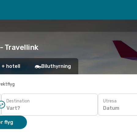
- Travellink
 + hotell
Biluthyrning
rektflyg
Destination
Utresa
Datum
r flyg