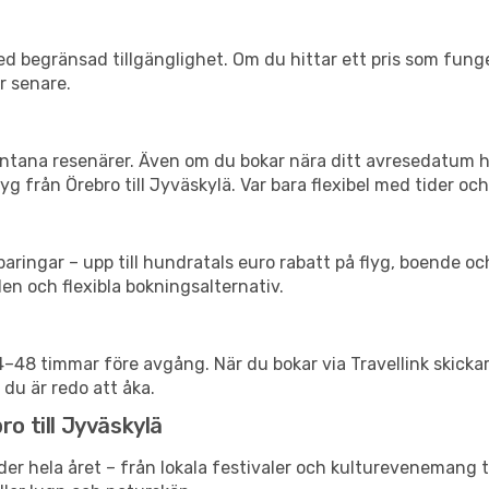
d begränsad tillgänglighet. Om du hittar ett pris som funger
r senare.
spontana resenärer. Även om du bokar nära ditt avresedatum 
g från Örebro till Jyväskylä. Var bara flexibel med tider och
ringar – upp till hundratals euro rabatt på flyg, boende o
en och flexibla bokningsalternativ.
24–48 timmar före avgång. När du bokar via Travellink skick
 du är redo att åka.
ro till Jyväskylä
der hela året – från lokala festivaler och kulturevenemang t