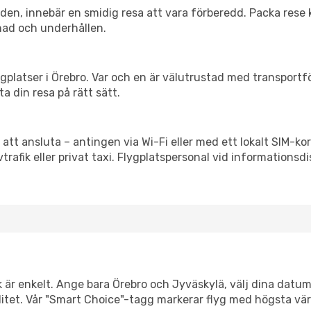
itiden, innebär en smidig resa att vara förberedd. Packa rese 
nad och underhållen.
flygplatser i Örebro. Var och en är välutrustad med transport
ta din resa på rätt sätt.
 att ansluta – antingen via Wi-Fi eller med ett lokalt SIM-kor
vtrafik eller privat taxi. Flygplatspersonal vid informationsdi
k är enkelt. Ange bara Örebro och Jyväskylä, välj dina datum 
xibilitet. Vår "Smart Choice"-tagg markerar flyg med högsta vä