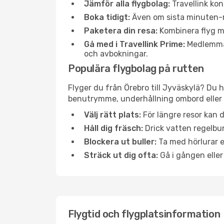
Jämför alla flygbolag:
Travellink kon
Boka tidigt:
Även om sista minuten-res
Paketera din resa:
Kombinera flyg me
Gå med i Travellink Prime:
Medlemmar 
och avbokningar.
Populära flygbolag på rutten
Flyger du från Örebro till Jyväskylä? Du h
benutrymme, underhållning ombord eller b
Välj rätt plats:
För längre resor kan d
Håll dig fräsch:
Drick vatten regelbun
Blockera ut buller:
Ta med hörlurar el
Sträck ut dig ofta:
Gå i gången eller
Flygtid och flygplatsinformation