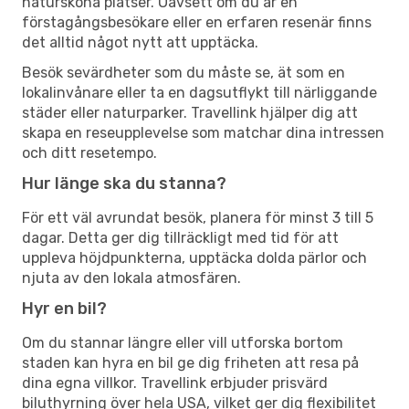
natursköna platser. Oavsett om du är en
förstagångsbesökare eller en erfaren resenär finns
det alltid något nytt att upptäcka.
Besök sevärdheter som du måste se, ät som en
lokalinvånare eller ta en dagsutflykt till närliggande
städer eller naturparker. Travellink hjälper dig att
skapa en reseupplevelse som matchar dina intressen
och ditt resetempo.
Hur länge ska du stanna?
För ett väl avrundat besök, planera för minst 3 till 5
dagar. Detta ger dig tillräckligt med tid för att
uppleva höjdpunkterna, upptäcka dolda pärlor och
njuta av den lokala atmosfären.
Hyr en bil?
Om du stannar längre eller vill utforska bortom
staden kan hyra en bil ge dig friheten att resa på
dina egna villkor. Travellink erbjuder prisvärd
biluthyrning över hela USA, vilket ger dig flexibilitet