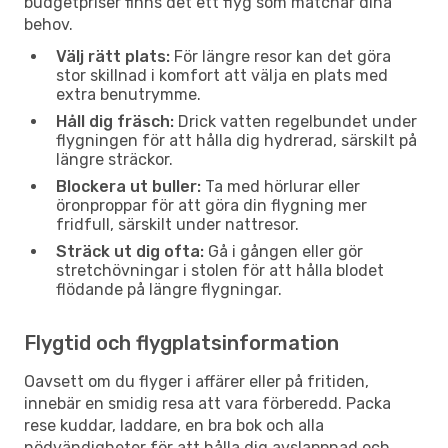
budgetpriser finns det ett flyg som matchar dina
behov.
Välj rätt plats:
För längre resor kan det göra
stor skillnad i komfort att välja en plats med
extra benutrymme.
Håll dig fräsch:
Drick vatten regelbundet under
flygningen för att hålla dig hydrerad, särskilt på
längre sträckor.
Blockera ut buller:
Ta med hörlurar eller
öronproppar för att göra din flygning mer
fridfull, särskilt under nattresor.
Sträck ut dig ofta:
Gå i gången eller gör
stretchövningar i stolen för att hålla blodet
flödande på längre flygningar.
Flygtid och flygplatsinformation
Oavsett om du flyger i affärer eller på fritiden,
innebär en smidig resa att vara förberedd. Packa
rese kuddar, laddare, en bra bok och alla
nödvändigheter för att hålla dig avslappnad och