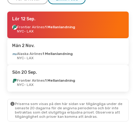
Fre 11 Sep.
Lör 12 Sep.
- Tis 15 Sep.
Frontier Airlines
Frontier Airlines
1 Mellanlandning
1 Mellanlandning
NYC
NYC
- LAX
- LAX
Frontier Airlines
1 Mellanlandning
LAX
- NYC
Mån 2 Nov.
Lör 26 Sep.
Alaska Airlines
- Lör 3 Okt.
1 Mellanlandning
NYC
- LAX
Frontier Airlines
1 Mellanlandning
NYC
- LAX
Frontier Airlines
1 Mellanlandning
Sön 20 Sep.
LAX
- NYC
Frontier Airlines
1 Mellanlandning
NYC
- LAX
Tors 3 Sep.
- Sön 6 Sep.
American Airlines
Direkt
NYC
- LAX
Priserna som visas på den här sidan var tillgängliga under de
American Airlines
senaste 20 dagarna för de angivna perioderna och bör inte
1 Mellanlandning
betraktas som det slutgiltiga erbjudna priset. Observera att
LAX
- NYC
tillgänglighet och priser kan komma att ändras.